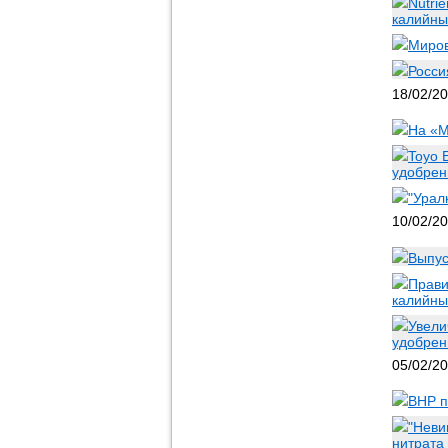
Nutri
калийны
Миров
Росси
18/02/2
На «М
Toyo 
удобрен
"Урал
10/02/2
Выпус
Прави
калийны
Увели
удобрен
05/02/2
BHP п
"Неви
нитрата