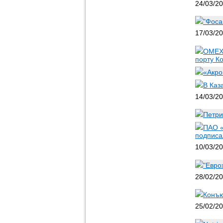
24/03/2
"Фоса
17/03/2
OMEX 
порту К
«Акро
В Каз
14/03/2
Петри
ПАО «
подписа
10/03/2
"Евро
28/02/2
Конъю
25/02/2