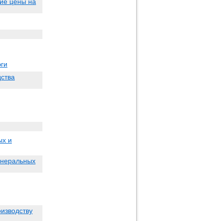
ние цены на
эги
дства
ых и
инеральных
оизводству