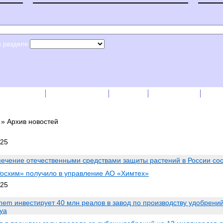
в разделе
сс-релизы
Прайс-листы
English
RSS лента
Рек
»
Архив новостей
025
ечение отечественными средствами защиты растений в России со
осхим» получило в управление АО «Химтех»
025
hem инвестирует 40 млн реалов в завод по производству удобрений
уа