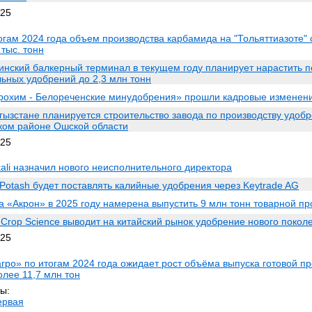
025
огам 2024 года объем производства карбамида на "Тольяттиазоте" 
тыс. тонн
инский балкерный терминал в текущем году планирует нарастить п
ьных удобрений до 2,3 млн тонн
рохим - Белореченские минудобрения» прошли кадровые изменен
гызстане планируется строительство завода по производству удобр
ком районе Ошской области
025
ali назначил нового неисполнительного директора
l Potash будет поставлять калийные удобрения через Keytrade AG
а «Акрон» в 2025 году намерена выпустить 9 млн тонн товарной пр
 Crop Science выводит на китайский рынок удобрение нового покол
025
гро» по итогам 2024 года ожидает рост объёма выпуска готовой п
олее 11,7 млн тон
ы:
ервая