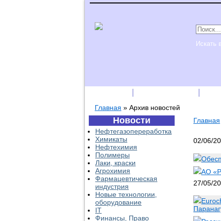
Искать 
Подписка
Каталог фирм
Пре
Главная
»
Архив новостей
Новости
Главная
Нефтегазопереработка
Химикаты
02/06/2
Нефтехимия
Полимеры
Обесп
Лаки, краски
Агрохимия
АО «Р
Фармацевтическая
27/05/2
индустрия
Новые технологии,
Euroc
оборудование
Паранаг
IT
Финансы, Право