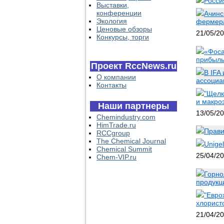
Росси
Выставки,
конференции
Ачинс
Экология
фермер
Ценовые обзоры
21/05/2
Конкурсы, торги
«Фоса
прибыль 
Проект RccNews.ru
В IFA
О компании
ассоциа
Контакты
"Щелк
и макро
Наши партнеры
13/05/2
Chemindustry.com
HimTrade.ru
Прави
RCCgroup
The Chemical Journal
Unige
Chemical Summit
25/04/2
Chem-VIP.ru
Горно
продукц
"Евро
хлорист
21/04/2