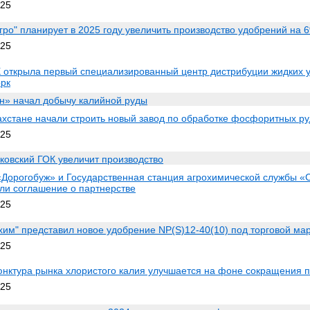
025
гро" планирует в 2025 году увеличить производство удобрений на 
025
открыла первый специализированный центр дистрибуции жидких 
орк
н» начал добычу калийной руды
ахстане начали строить новый завод по обработке фосфоритных ру
025
ковский ГОК увеличит производство
Дорогобуж» и Государственная станция агрохимической службы «
ли соглашение о партнерстве
025
хим" представил новое удобрение NP(S)12-40(10) под торговой мар
025
нктура рынка хлористого калия улучшается на фоне сокращения п
025