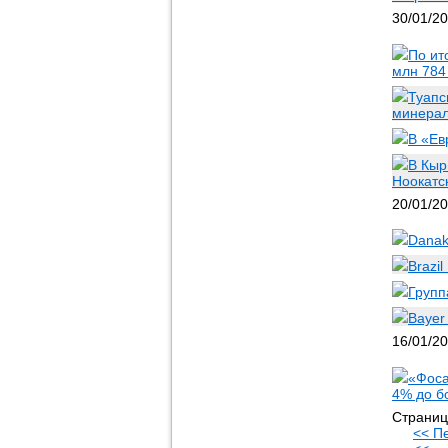
30/01/2
По ит
млн 784 
Туапс
минерал
В «Ев
В Кыр
Ноокатс
20/01/2
Danak
Brazi
Групп
Bayer
16/01/2
«Фоса
4% до б
Страниц
<< П