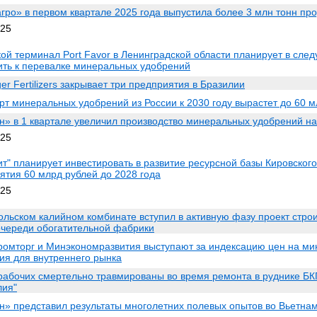
гро» в первом квартале 2025 года выпустила более 3 млн тонн пр
025
ой терминал Port Favor в Ленинградской области планирует в сле
ить к перевалке минеральных удобрений
ger Fertilizers закрывает три предприятия в Бразилии
рт минеральных удобрений из России к 2030 году вырастет до 60 м
н» в 1 квартале увеличил производство минеральных удобрений н
025
ит" планирует инвестировать в развитие ресурсной базы Кировског
ятия 60 млрд рублей до 2028 года
025
ольском калийном комбинате вступил в активную фазу проект стро
очереди обогатительной фабрики
омторг и Минэкономразвития выступают за индексацию цен на м
ия для внутреннего рынка
рабочих смертельно травмированы во время ремонта в руднике Б
лия"
н» представил результаты многолетних полевых опытов во Вьетна