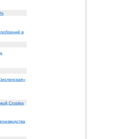
6%
удобрений в
д
Смоленская»
кой Croplex
роизводства