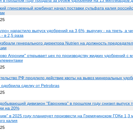
я в прошлом году продала за рубеж удобрений на 13 миллиардов 
кий глиноземный комбинат начал поставки сульфата калия россий
ам
025
гро» нарастило выпуск удобрений на 3,6%, выручку - на треть, а ч
- в 2,5 раза
 избрали генерального директора Nutrien на должность председате
ции
ово Агрохим" открывает цех по производству жидких удобрений с м
элементами
025
тельство РФ продлило действие квоты на вывоз минеральных удо
l одобрила сделку от Petrobras
025
добывающий дивизион "Еврохима" в прошлом году снизил выпуск 
ии на 20%
хим" в 2025 году планирует произвести на Гремячинском ГОКе 1,3 
ого калия
025