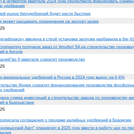
en в четвертом квартале 2024 года продолжила фиксировать сниже
е удобрения
ой рынок биоудобрений будет расти быстрее
я может расширить ограничения на экспорт калия
025
етафраксе» введена в строй установка загрузки карбамида в биг-б
Engineering получила заказ от Amufert SA на строительство произво
ий в Анголе
калий"во II квартале сократит производство
025
к минеральных удобрений в России в 2024 году вырос на 6,6%
тельство Индии сократит финансирование производства фосфорн
х удобрений
чена сумма инвестиций в строительство завода по производству м
ий в Кыргызстане
025
одписала соглашения о продаже калийных удобрений в Бразилии
нномысский Азот" планирует в 2025 году ввести в работу цех по пр
 калия