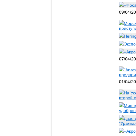
«Фоса
09/04/2
Морск
приступ
Herin
Экспо
«Акро
07/04/2
"Апат
предпри
01/04/2
На Ус
второй 
Минпр
удобрен
Двое 
"Уралка
«Акро