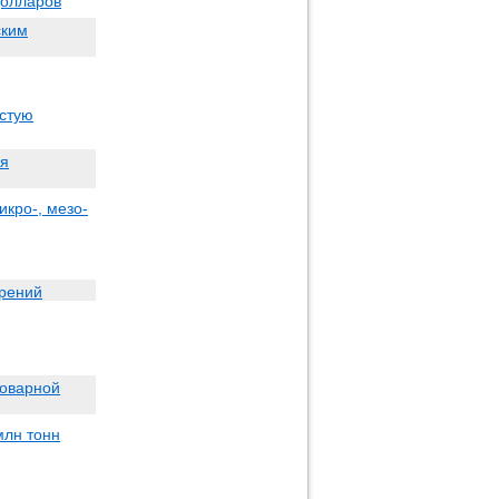
долларов
ским
истую
ля
икро-, мезо-
брений
товарной
млн тонн