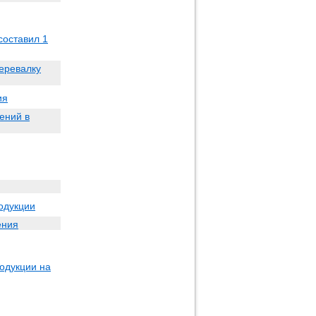
составил 1
еревалку
ия
ений в
одукции
ения
родукции на