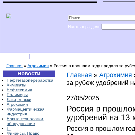
Искать в разделе
Подписка
Каталог фирм
Пресс-релизы
Прайс-
Главная
»
Агрохимия
»
Россия в прошлом году продала за руб
Новости
Главная
»
Агрохимия
Нефтегазопереработка
за рубеж удобрений 
Химикаты
Нефтехимия
Полимеры
27/05/2025
Лаки, краски
Агрохимия
Россия в прошлом
Фармацевтическая
индустрия
удобрений на 13
Новые технологии,
оборудование
Россия в прошлом год
IT
Финансы, Право