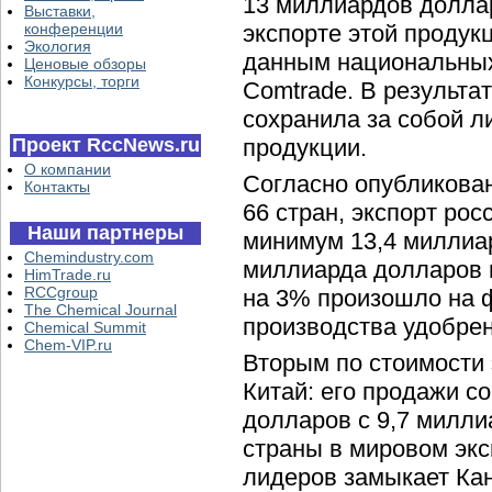
13 миллиардов долла
Выставки,
конференции
экспорте этой продук
Экология
данным национальны
Ценовые обзоры
Конкурсы, торги
Comtrade. В результа
сохранила за собой л
Проект RccNews.ru
продукции.
О компании
Согласно опубликова
Контакты
66 стран, экспорт рос
Наши партнеры
минимум 13,4 миллиар
Chemindustry.com
миллиарда долларов 
HimTrade.ru
RCCgroup
на 3% произошло на 
The Chemical Journal
производства удобрен
Chemical Summit
Chem-VIP.ru
Вторым по стоимости 
Китай: его продажи со
долларов с 9,7 милли
страны в мировом экс
лидеров замыкает Кан