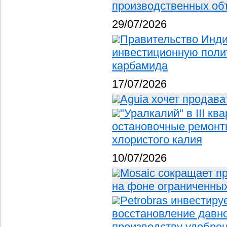
производственных об
29/07/2026
Правительство Инд
инвестиционную полит
карбамида
17/07/2026
Aguia хочет продав
"Уралкалий" в III к
остановочные ремонт
хлористого калия
10/07/2026
Mosaic сокращает п
на фоне ограниченных
Petrobras инвестиру
восстановление давно
производству удобрен