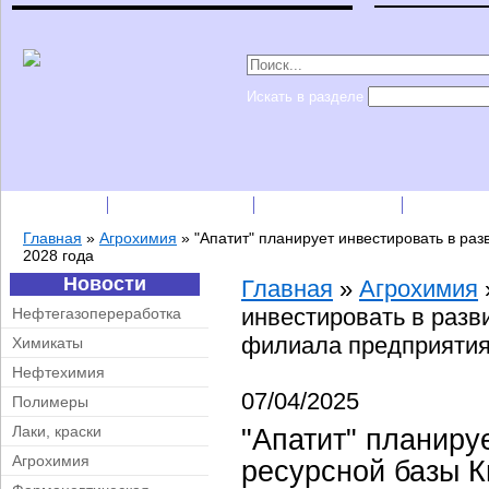
Искать в разделе
Подписка
Каталог фирм
Пресс-релизы
Прайс-
Главная
»
Агрохимия
»
"Апатит" планирует инвестировать в ра
2028 года
Новости
Главная
»
Агрохимия
инвестировать в разв
Нефтегазопереработка
филиала предприятия 
Химикаты
Нефтехимия
07/04/2025
Полимеры
Лаки, краски
"Апатит" планиру
Агрохимия
ресурсной базы 