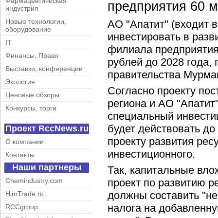
Фармацевтическая
предприятия 60 м
индустрия
Новые технологии,
АО "Апатит" (входит в
оборудование
инвестировать в разв
IT
филиала предприятия
Финансы, Право
рублей до 2028 года,
Выставки, конференции
правительства Мурма
Экология
Согласно проекту пос
Ценовые обзоры
региона и АО "Апатит
Конкурсы, торги
специальный инвести
будет действовать до 
Проект RccNews.ru
проекту развития рес
О компании
инвестиционного.
Контакты
Наши партнеры
Так, капитальные вло
Chemindustry.com
проект по развитию р
должны составить "не
HimTrade.ru
налога на добавленну
RCCgroup