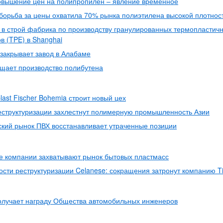
овышение цен на полипропилен – явление временное
борьба за цены охватила 70% рынка полиэтилена высокой плотнос
 в строй фабрика по производству гранулированных термопластич
в (TPE) в Shanghai
закрывает завод в Алабаме
щает производство полибутена
last Fischer Bohemia строит новый цех
еструктуризации захлестнут полимерную промышленность Азии
кий рынок ПВХ восстанавливает утраченные позиции
е компании захватывают рынок бытовых пластмасс
сти реструктуризации Celanese: сокращения затронут компанию T
олучает награду Общества автомобильных инженеров