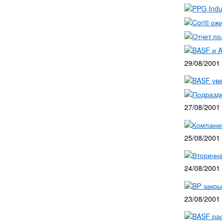
PPG Indu
Conti ож
Отчет по
BASF и A
29/08/2001
BASF уве
Подразде
27/08/2001
Компани
25/08/2001
Вторична
24/08/2001
BP закр
23/08/2001
BASF ра