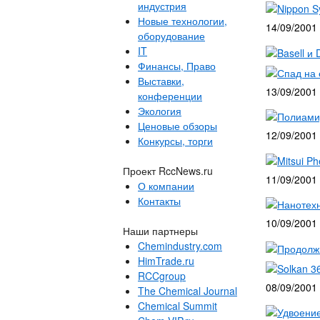
индустрия
Nippon S
Новые технологии,
14/09/2001
оборудование
IT
Basell и
Финансы, Право
Спад на 
Выставки,
13/09/2001
конференции
Экология
Полиами
Ценовые обзоры
12/09/2001
Конкурсы, торги
Mitsui P
Проект RccNews.ru
11/09/2001
О компании
Контакты
Нанотехн
10/09/2001
Наши партнеры
Chemindustry.com
Продолжи
HimTrade.ru
Solkan 3
RCCgroup
08/09/2001
The Chemical Journal
Chemical Summit
Удвоение