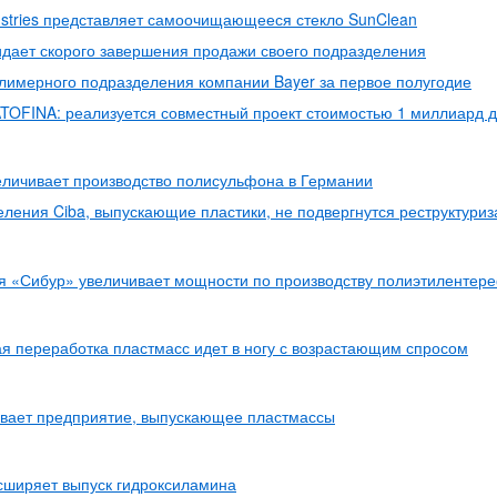
stries представляет самоочищающееся стекло SunClean
идает скорого завершения продажи своего подразделения
лимерного подразделения компании Bayer за первое полугодие
TOFINA: реализуется совместный проект стоимостью 1 миллиард 
личивает производство полисульфона в Германии
ления Ciba, выпускающие пластики, не подвергнутся реструктуриз
я «Сибур» увеличивает мощности по производству полиэтилентер
я переработка пластмасс идет в ногу с возрастающим спросом
ывает предприятие, выпускающее пластмассы
сширяет выпуск гидроксиламина