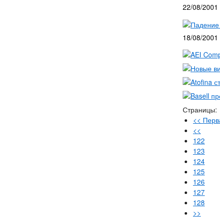
22/08/2001
Падение
18/08/2001
AEI Comp
Новые ви
Atofina 
Basell п
Страницы:
<< Перв
<<
122
123
124
125
126
127
128
>>