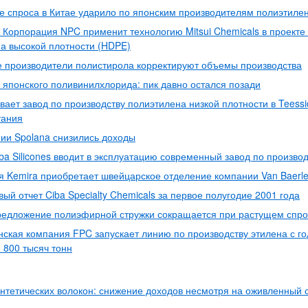
 спроса в Китае ударило по японским производителям полиэтиле
 Корпорация NPC применит технологию Mitsui Chemicals в проекте
а высокой плотности (HDPE)
 производители полистирола корректируют объемы производства
 японского поливинилхлорида: пик давно остался позади
вает завод по производству полиэтилена низкой плотности в Teessi
тания
ии Spolana снизились доходы
ba Silicones вводит в эксплуатацию современный завод по произво
 Kemira приобретает швейцарское отделение компании Van Baerl
ый отчет Ciba Specialty Chemicals за первое полугодие 2001 года
редложение полиэфирной стружки сокращается при растущем спр
ская компания FPC запускает линию по производству этилена с г
800 тысяч тонн
нтетических волокон: снижение доходов несмотря на оживленный 