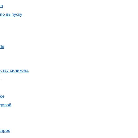
на
 по выпуску
de,
дству силикона
e
осе
одовой
спрос