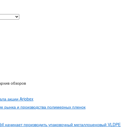
Архив обзоров
ла акции Arjobex
е рынка и производства полимерных пленок
il начинает производить упаковочный металлоценовый VLDPE