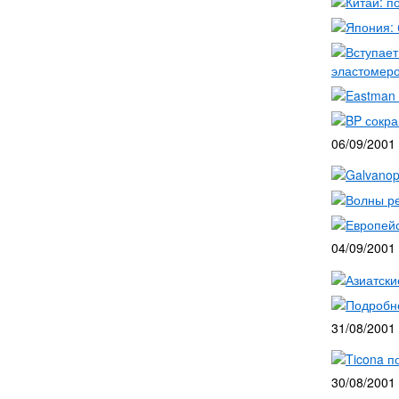
Китай: п
Япония: 
Вступает
эластомеро
Eastman 
BP сокра
06/09/2001
Galvanop
Волны р
Европейс
04/09/2001
Азиатски
Подробно
31/08/2001
Ticona п
30/08/2001