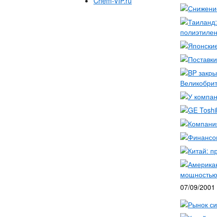
Chem-VIP.ru
Снижение
Таиланд:
полиэтилен
Японские
Поставки
BP закры
Великобри
У компан
GE Toshi
Компания
Финансов
Китай: п
Американ
мощностью 
07/09/2001
Рынок си