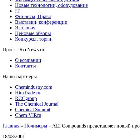
Новые технологии, оборудование
IT
Финансы, Право
Выставки, конференции
Экология
Ценовые обзоры
Конкурсы, торги
Проект RccNews.ru
О компании
Контакты
Наши партнеры
Chemindustry.com
HimTrade.ru
RCCgroup
The Chemical Journal
Chemical Summit
Chem-VIP.ru
Главная
»
Полимеры
»
AEI Compounds представляет новый про
18/08/2001