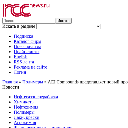
Искать в разделе
Подписка
Каталог фирм
Пресс-релизы
Прайс-листы
English
RSS лента
Реклама на сайте
Логин
Главная
»
Полимеры
»
AEI Compounds представляет новый про
Новости
Нефтегазопереработка
Химикаты
Нефтехимия
Полимеры
Лаки, краски
Агрохимия
Фармацевтическая индустрия