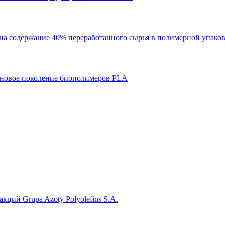
т на содержание 40% переработанного сырья в полимерной упако
– новое поколение биополимеров PLA
кций Grupa Azoty Polyolefins S.A.