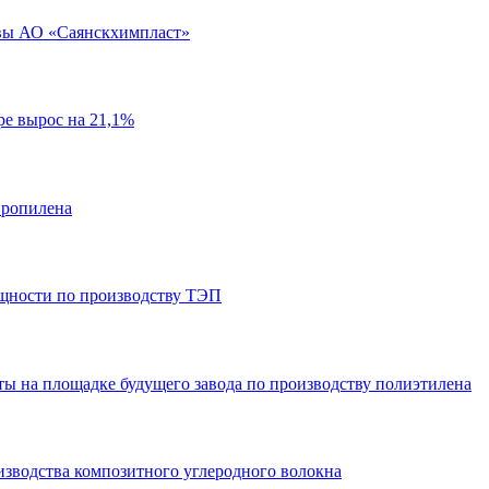
ивы АО «Саянскхимпласт»
ре вырос на 21,1%
пропилена
ощности по производству ТЭП
ты на площадке будущего завода по производству полиэтилена
изводства композитного углеродного волокна