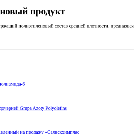
 новый продукт
ржащий полиэтиленовый состав средней плотности, предназначе
полиамида-6
черней Grupa Azoty Polyolefins
авленный на продажу «Саянскхимплас