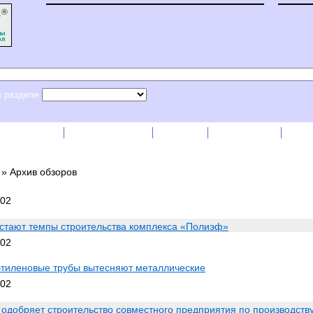
в разделе
сс-релизы
Прайс-листы
English
RSS лента
Рек
»
Архив обзоров
002
стают темпы строительства комплекса «Полиэф»
002
тиленовые трубы вытесняют металлические
002
 одобряет строительство совместного предприятия по производств