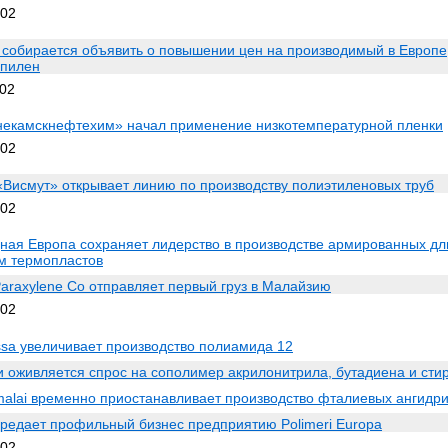
002
l собирается объявить о повышении цен на производимый в Европе
пилен
002
екамскнефтехим» начал применение низкотемпературной пленки
002
Висмут» открывает линию по производству полиэтиленовых труб
002
ная Европа сохраняет лидерство в производстве армированных д
м термопластов
Paraxylene Co отправляет первый груз в Малайзию
002
sa увеличивает производство полиамида 12
и оживляется спрос на сополимер акрилонитрила, бутадиена и сти
malai временно приостанавливает производство фталиевых ангидр
ередает профильный бизнес предприятию Polimeri Europa
002