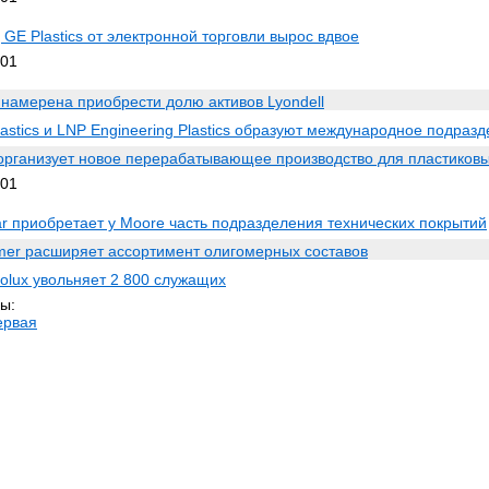
 GE Plastics от электронной торговли вырос вдвое
001
 намерена приобрести долю активов Lyondell
astics и LNP Engineering Plastics образуют международное подраз
n организует новое перерабатывающее производство для пластиков
001
ar приобретает у Moore часть подразделения технических покрытий
mer расширяет ассортимент олигомерных составов
rolux увольняет 2 800 служащих
ы:
ервая