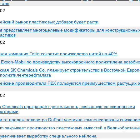
таля
002
ейский рынок пластиковых добавок будет расти
t представляет многоцелевые модификаторы для конструкционны
астиков
002
кая компания Teijin сократит производство нитей на 40%
 Exxon-Mobil по производству высокопрочного полиэтилена возобно
ская SK Chemicals Co. планирует строительство в Восточной Европ
 полиэтилентерефталата
ейские производители ПВХ пользуются преимуществом растущих 
002
s Chemicals прекращает деятельность, связанную со свинцовыми
заторами
и от продаж полиэстра DuPont частично компенсированы снижени
m закрывает производство пластиковых емкостей в Великобритани
увеличивает выработку специального нейлона