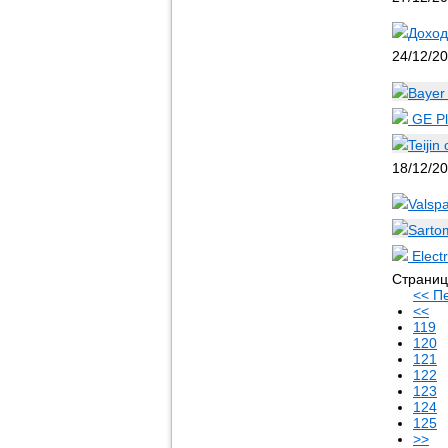
Доход
24/12/2
Bayer
GE Pl
Teiji
18/12/2
Valsp
Sarto
Elect
Страниц
<< П
<<
119
120
121
122
123
124
125
>>