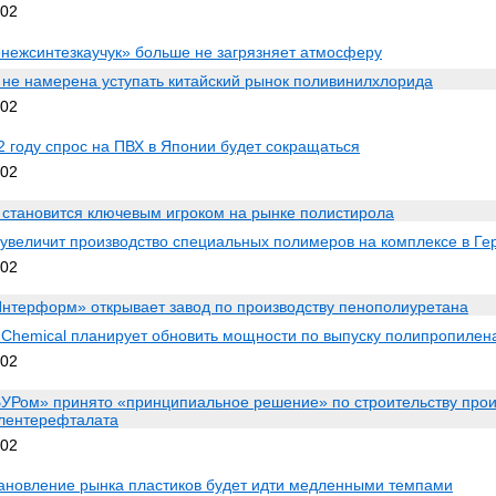
002
нежсинтезкаучук» больше не загрязняет атмосферу
 не намерена уступать китайский рынок поливинилхлорида
002
2 году спрос на ПВХ в Японии будет сокращаться
002
 становится ключевым игроком на рынке полистирола
увеличит производство специальных полимеров на комплексе в Г
002
нтерформ» открывает завод по производству пенополиуретана
i Chemical планирует обновить мощности по выпуску полипропилен
002
Ром» принято «принципиальное решение» по строительству прои
лентерефталата
002
ановление рынка пластиков будет идти медленными темпами