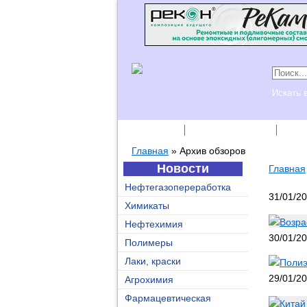
Искать 
Подписка
Каталог фирм
Пре
Главная
»
Архив обзоров
Новости
Главная
Нефтегазопереработка
31/01/2
Химикаты
Возра
Нефтехимия
30/01/2
Полимеры
Лаки, краски
Полиэ
29/01/2
Агрохимия
Фармацевтическая
Китай