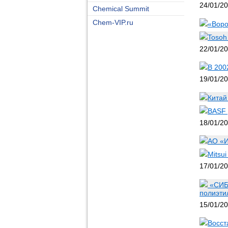
24/01/2
Chemical Summit
Chem-VIP.ru
«Воро
Tosoh
22/01/2
В 200
19/01/2
Китай
BASF 
18/01/2
АО «И
Mitsu
17/01/2
«СИБУ
полиэти
15/01/2
Восст