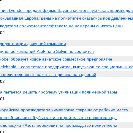
ния Lyondell продает фирме Bayer значительную часть производст
о-Западная Европа: цены на полиэтилен оказались под давлением
водители полиэтилентерефталата не намерены снижать цены
002
родает акции дочерней компании
инение компаний AtoFina и Solvin не состоится
Nobel образует новое азиатское совместное предприятие
eichhold – совместное предприятие, выпускающее специальный ла
е полиэтиленовые пакеты – причина наводнений
002
а пытается решить проблему утилизации полимерной тары
001
орейские производители химволокна сокращают рабочие места
omo объявляет об убытках и о строительстве нового завода
одонецкий «Азот» переходит на производство полиэтилена
001