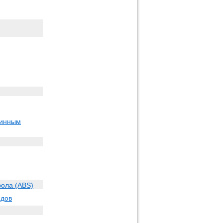
линным
рола (ABS)
идов