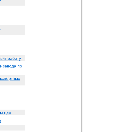
х
вит работу
е завода по
экспортных
ем цен
и