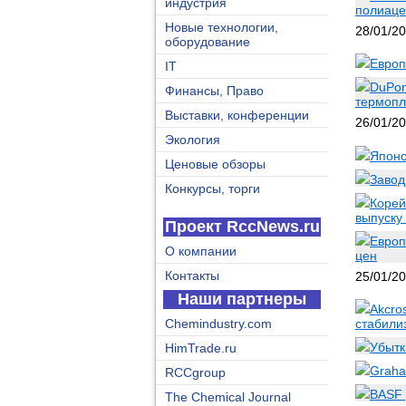
индустрия
полиаце
Новые технологии,
28/01/2
оборудование
Европ
IT
DuPon
Финансы, Право
термопл
Выставки, конференции
26/01/2
Экология
Японс
Ценовые обзоры
Завод
Конкурсы, торги
Корей
выпуску
Проект RccNews.ru
Европ
О компании
цен
Контакты
25/01/2
Наши партнеры
Akcro
Chemindustry.com
стабили
Убытк
HimTrade.ru
Graha
RCCgroup
BASF 
The Chemical Journal