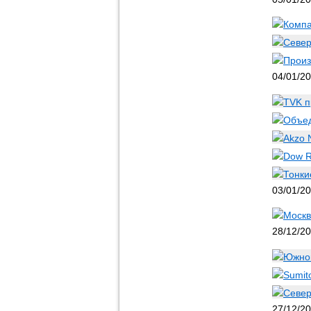
Компа
Север
Произ
04/01/2
TVK п
Объед
Akzo 
Dow R
Тонки
03/01/2
Москв
28/12/2
Южнок
Sumit
Север
27/12/2