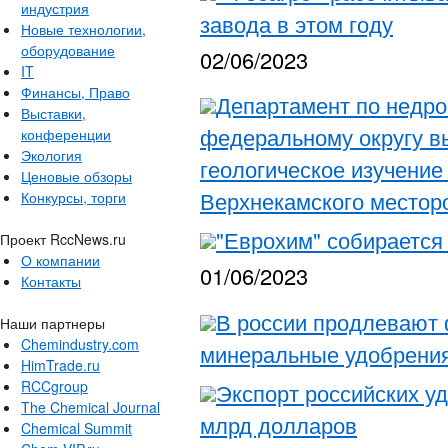
индустрия
завода в этом году
Новые технологии,
оборудование
02/06/2023
IT
Финансы, Право
Департамент по недр
Выставки,
федеральному округу в
конференции
Экология
геологическое изучение
Ценовые обзоры
Верхнекамского местор
Конкурсы, торги
"Еврохим" собирается
Проект RccNews.ru
О компании
01/06/2023
Контакты
В россии продлевают 
Наши партнеры
Chemindustry.com
минеральные удобрени
HimTrade.ru
RCCgroup
Экспорт российских у
The Chemical Journal
млрд долларов
Chemical Summit