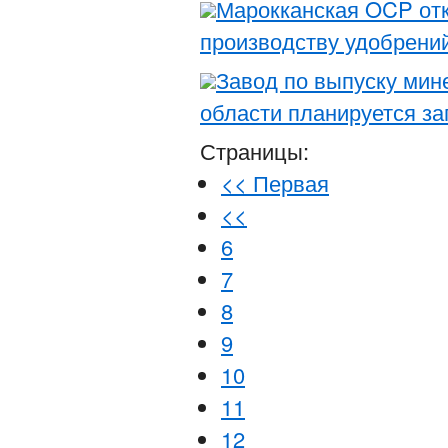
Марокканская OCP отк
производству удобрени
Завод по выпуску мин
области планируется за
Страницы:
<< Первая
<<
6
7
8
9
10
11
12