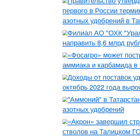
Правительство утверд
первого в России терми
азотных удобрений в Т
Филиал АО "ОХК "Уралх
направить 8,6 млрд руб
«Фосагро» может пост
аммиака и карбамида в
Доходы от поставок уд
октябрь 2022 года выро
"Аммоний" в Татарста
азотных удобрений
«Акрон» завершил стр
стволов на Талицком Г