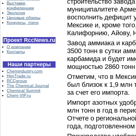
строительство завода
Выставки,
конференции
муниципалитете Арме
Экология
восполнить дефицит 
Ценовые обзоры
Конкурсы, торги
Мексике и, кроме того
Калифорнию, Айову, Н
Проект RccNews.ru
Завод аммиака и карб
О компании
3500 тонн в сутки амм
Контакты
карбамида и будет им
Наши партнеры
мощностью 2860 тонн 
Chemindustry.com
Отметим, что в Мекси
HimTrade.ru
RCCgroup
был близок к 1,9 млн 
The Chemical Journal
Chemical Summit
за счет его импорта.
Chem-VIP.ru
Импорт азотных удобр
млн тонн в год в пери
Отчете о регионально
года, подготовленном 