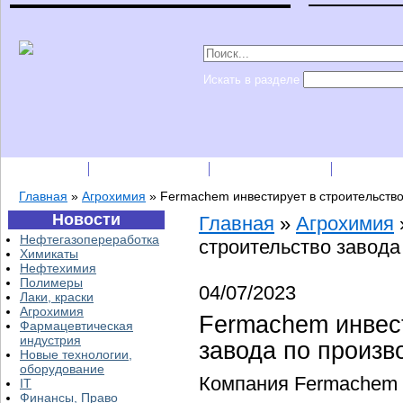
Искать в разделе
Подписка
Каталог фирм
Пресс-релизы
Прайс-
Главная
»
Агрохимия
»
Fermachem инвестирует в строительство
Новости
Главная
»
Агрохимия
Нефтегазопереработка
строительство завода
Химикаты
Нефтехимия
Полимеры
04/07/2023
Лаки, краски
Агрохимия
Fermachem инвест
Фармацевтическая
индустрия
завода по произв
Новые технологии,
оборудование
Компания Fermachem 
IT
Финансы, Право