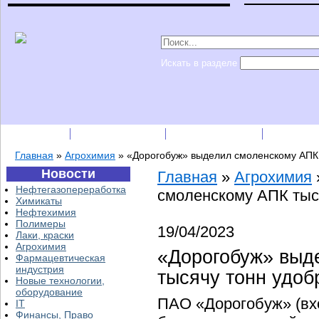
Искать в разделе
Подписка
Каталог фирм
Пресс-релизы
Прайс-
Главная
»
Агрохимия
»
«Дорогобуж» выделил смоленскому АПК 
Новости
Главная
»
Агрохимия
Нефтегазопереработка
смоленскому АПК тыс
Химикаты
Нефтехимия
Полимеры
19/04/2023
Лаки, краски
Агрохимия
«Дорогобуж» выд
Фармацевтическая
индустрия
тысячу тонн удоб
Новые технологии,
оборудование
ПАО «Дорогобуж» (вхо
IT
Финансы, Право