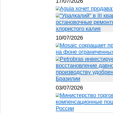
17/07/2026
Aguia хочет продав
"Уралкалий" в III к
остановочные ремонт
хлористого калия
10/07/2026
Mosaic сокращает п
на фоне ограниченных
Petrobras инвестиру
восстановление давно
производству удобрен
Бразилии
03/07/2026
Министерство торго
компенсационные по
России