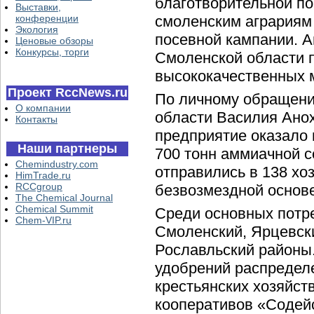
благотворительной п
Выставки,
конференции
смоленским аграриям
Экология
посевной кампании. 
Ценовые обзоры
Конкурсы, торги
Смоленской области 
высококачественных 
Проект RccNews.ru
По личному обращени
О компании
области Василия Анох
Контакты
предприятие оказало 
Наши партнеры
700 тонн аммиачной с
Chemindustry.com
отправились в 138 х
HimTrade.ru
RCCgroup
безвозмездной основе
The Chemical Journal
Chemical Summit
Среди основных потр
Chem-VIP.ru
Смоленский, Ярцевск
Рославльский районы
удобрений распредел
крестьянских хозяйст
кооперативов «Содей