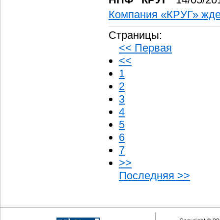
Компания «КРУГ» ждет
Страницы:
<< Первая
<<
1
2
3
4
5
6
7
>>
Последняя >>