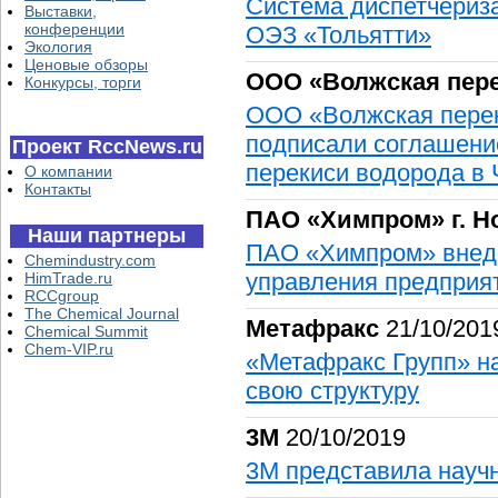
Система диспетчериз
Выставки,
конференции
ОЭЗ «Тольятти»
Экология
Ценовые обзоры
ООО «Волжская пер
Конкурсы, торги
ООО «Волжская переки
подписали соглашение
Проект RccNews.ru
перекиси водорода в
О компании
Контакты
ПАО «Химпром» г. Н
Наши партнеры
ПАО «Химпром» внед
Chemindustry.com
управления предприя
HimTrade.ru
RCCgroup
The Chemical Journal
Метафракс
21/10/201
Chemical Summit
Chem-VIP.ru
«Метафракс Групп» на
свою структуру
3М
20/10/2019
3М представила науч