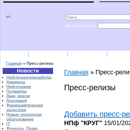
Искать в разделе
Подписка
Каталог фирм
Пресс-релизы
Прайс-
Главная
»
Пресс-релизы
Новости
Главная
»
Пресс-рел
Нефтегазопереработка
Химикаты
Пресс-релизы
Нефтехимия
Полимеры
Лаки, краски
Агрохимия
Фармацевтическая
индустрия
Добавить пресс-р
Новые технологии,
оборудование
НПф "КРУГ"
15/01/20
IT
Финансы, Право