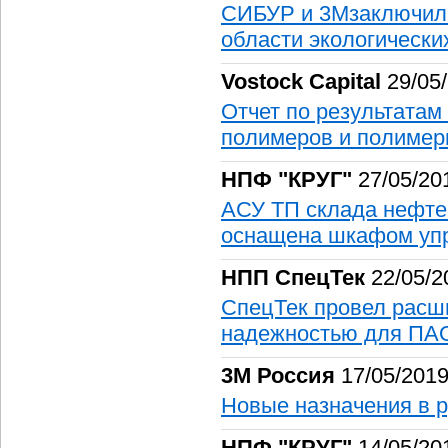
СИБУР и 3Mзаключили
области экологически
Vostock Capital
29/05
Отчет по результатам
полимеров и полимер
НПФ "КРУГ"
27/05/20
АСУ ТП склада нефте
оснащена шкафом уп
НПП СпецТек
22/05/2
СпецТек провел расш
надежностью для ПА
3М Россия
17/05/201
Новые назначения в 
НПФ "КРУГ"
14/05/20