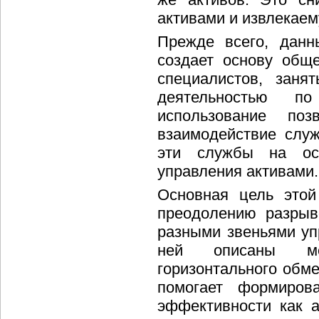
активами и извлекаем
Прежде всего, данн
создает основу общ
специалистов, заня
деятельностью п
использование поз
взаимодействие слу
эти службы на ос
управления активами.
Основная цель этой
преодолению разрыв
разными звеньями уп
ней описаны ме
горизонтального обм
помогает формиров
эффективности как а