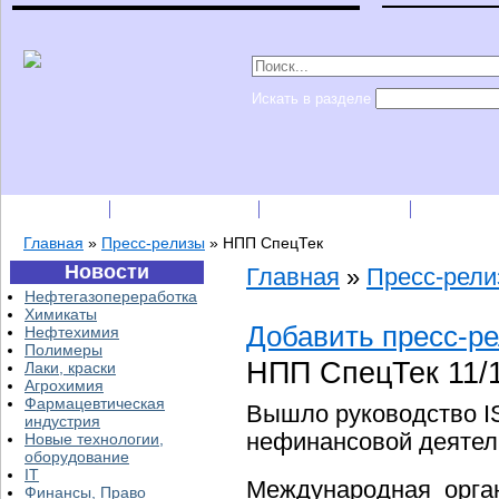
Искать в разделе
Подписка
Каталог фирм
Пресс-релизы
Прайс-
Главная
»
Пресс-релизы
»
НПП СпецТек
Новости
Главная
»
Пресс-рел
Нефтегазопереработка
Химикаты
Добавить пресс-р
Нефтехимия
Полимеры
НПП СпецТек
11/
Лаки, краски
Агрохимия
Фармацевтическая
Вышло руководство I
индустрия
нефинансовой деятел
Новые технологии,
оборудование
IT
Международная орга
Финансы, Право