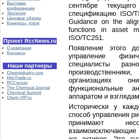
Выставки,
сентябре текущег
конференции
спецификацию ISO/T
Экология
Ценовые обзоры
Guidance on the align
Конкурсы, торги
functions in asset 
ISO/TC251.
Проект RccNews.ru
Появление этого д
О компании
Контакты
управление физи
специалисты раз
Наши партнеры
производственник
Chemindustry.com
HimTrade.ru
организациях он
RCCgroup
функциональные а
The Chemical Journal
Chemical Summit
аппаратом и взглядам
Chem-VIP.ru
Исторически у кажд
способ управления ри
принимают нес
взаимоисключающие 
же активов. Это сн