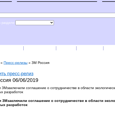
в разделе
сс-релизы
Прайс-листы
English
RSS лента
Рек
»
Пресс-релизы
»
3М Россия
ть пресс-релиз
оссия
06/06/2019
 3Mзаключили соглашение о сотрудничестве в области экологическ
х разработок
и 3
M
заключили соглашение о сотрудничестве в области эколо
ых разработок