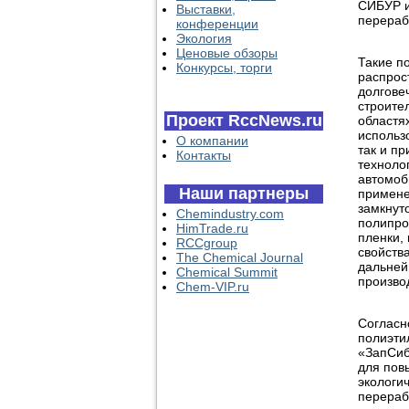
СИБУР и
Выставки,
перераб
конференции
Экология
Ценовые обзоры
Такие п
Конкурсы, торги
распрос
долгове
строите
Проект RccNews.ru
областя
использ
О компании
так и п
Контакты
техноло
автомоб
Наши партнеры
примене
замкнут
Chemindustry.com
полипро
HimTrade.ru
пленки, 
RCCgroup
свойств
The Chemical Journal
дальней
Chemical Summit
произво
Chem-VIP.ru
Согласн
полиэти
«ЗапСиб
для пов
экологи
перераб