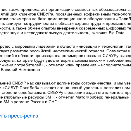
ние также предполагает организацию совместных образовательны
ятий для клиентов СИБУРа, посвященных эффективным технолог
отки полимеров на базе демонстрационного оборудования «ПолиЛ
 планируют сотрудничество в области охраны труда и промышлен
ности, а также обмен опытом внедрения современных цифровых те
дственную и исследовательскую деятельность, включая Big Data.
рство с мировыми лидерами в области инноваций и технологий, та
твует развитию российской нефтехимической отрасли. Совместная
ешений в области производства полимеров позволит СИБУРу вывес
родукты, которые будут удовлетворять самым высоким требования
 жизни потребителей», - отметил член правления – исполнительны
Василий Номоконов.
анией СИБУР нас связывают долгие годы сотрудничества, и мы уве
е «СИБУР ПолиЛаб» выведет его на новый уровень и позволит нам
 степени содействовать СИБУРу в решении задач его клиентов, пр
ле глобальные ресурсы 3М», - отметил Матс Фриберг, генеральный
и 3М в регионе Россия и СНГ.
ть пресс-релиз