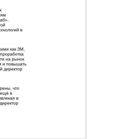
х
иям
аб».
ной
хнологий в
кими как 3М,
 проработка
ти на рынок
м и повышать
й директор
рены, что
 ещё в
ивлекая в
 директор