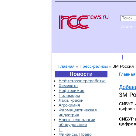
Искать 
Подписка
Каталог фирм
Пре
Главная
»
Пресс-релизы
»
3М Россия
Новости
Главная
Нефтегазопереработка
Химикаты
Добави
Нефтехимия
3М Р
Полимеры
Лаки, краски
СИБУР и
Агрохимия
цифровы
Фармацевтическая
индустрия
СИБУР 
Новые технологии,
цифров
оборудование
IT
Финансы, Право