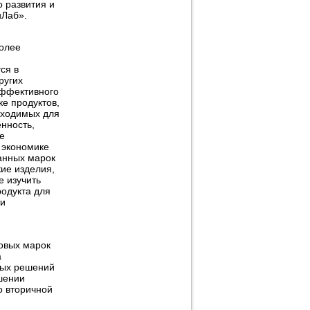
 развития и
иЛаб».
более
ся в
ругих
эффективного
е продуктов,
бходимых для
енность,
е
 экономике
танных марок
ие изделия,
е изучить
родукта для
ти
овых марок
а
вых решений
шении
о вторичной