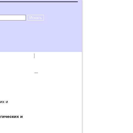
лама на сайте
Логин
их и
гических и