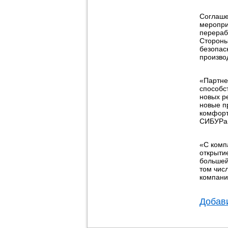
Соглаше
меропри
перераб
Стороны
безопас
произво
«Партне
способс
новых р
новые п
комфорт
СИБУРа 
«С комп
открыти
большей
том чис
компани
Добави