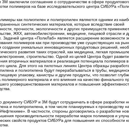
 3М заключили соглашение о сотрудничестве в сфере продуктового
отки полимеров на базе исследовательского центра СИБУРа «Пол
олимеры как полиэтилен и полипропилен являются одними из наи
траненных синтетических материалов, которые вследствие своей
чности, прочности, экологичности и других преимуществ применяют
льстве, ЖКХ, автомобилестроении, медицине, пищевой отрасли и д
х. Задачей центра «ПолиЛаб» является расширение возможности 
ования полимеров как при производстве уже существующих на рынк
ри создании уникальных инновационных продуктовых решений, нео
гического развития таких отраслей, как медицина, легкая промышл
илестроение, строительство. Одной из целей Центра будет развити
ния вторичных материалов и реализация потенциала полимеров в
ого цикла. Для этого на пилотных линиях Центра образцы разрабо
пилена и полиэтилена будут перерабатываться в трубы, медицинск
пищевую упаковку, канистры и другие продукты, что позволит глубж
а полимерного материала и его влияния на качество финального п
шего усовершенствования материалов и повышения эффективнос
дства.
о документу СИБУР и 3M будут сотрудничать в сфере разработки н
лена и полипропилена, в том числе планируемых к производству н
Нефтехиме». В частности, стороны договорились о разработке но
ышения производительности переработки марок полимеров и улуч
ческих свойств продуктов СИБУРа для повышения их способности к
отке.