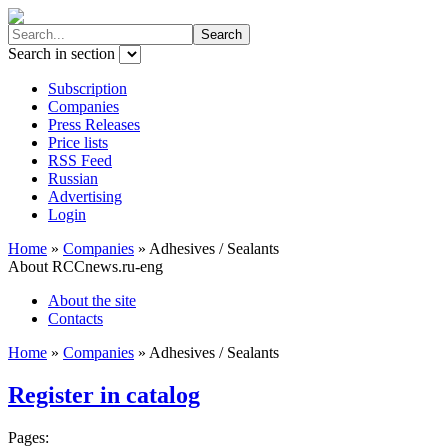
Search in section
Subscription
Companies
Press Releases
Price lists
RSS Feed
Russian
Advertising
Login
Home
»
Companies
»
Adhesives / Sealants
About RCCnews.ru-eng
About the site
Contacts
Home
»
Companies
»
Adhesives / Sealants
Register in catalog
Pages: