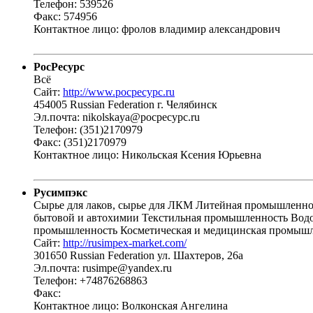
Телефон: 539526
Факс: 574956
Контактное лицо: фролов владимир александрович
РосРесурс
Всё
Сайт:
http://www.pocpecypc.ru
454005 Russian Federation г. Челябинск
Эл.почта: nikolskaya@pocpecypc.ru
Телефон: (351)2170979
Факс: (351)2170979
Контактное лицо: Никольская Ксения Юрьевна
Русимпэкс
Сырье для лаков, сырье для ЛКМ Литейная промышленно
бытовой и автохимии Текстильная промышленность Вод
промышленность Косметическая и медицинская промышл
Сайт:
http://rusimpex-market.com/
301650 Russian Federation ул. Шахтеров, 26а
Эл.почта: rusimpe@yandex.ru
Телефон: +74876268863
Факс:
Контактное лицо: Волконская Ангелина