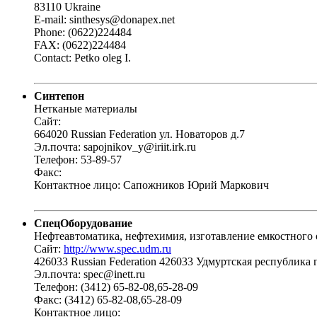
83110 Ukraine
E-mail: sinthesys@donapex.net
Phone: (0622)224484
FAX: (0622)224484
Contact: Petko oleg I.
Синтепон
Нетканые материалы
Сайт:
664020 Russian Federation ул. Новаторов д.7
Эл.почта: sapojnikov_y@iriit.irk.ru
Телефон: 53-89-57
Факс:
Контактное лицо: Сапожников Юрий Маркович
СпецОборудование
Нефтеавтоматика, нефтехимия, изготавление емкостного 
Сайт:
http://www.spec.udm.ru
426033 Russian Federation 426033 Удмуртская республика г
Эл.почта: spec@inett.ru
Телефон: (3412) 65-82-08,65-28-09
Факс: (3412) 65-82-08,65-28-09
Контактное лицо: