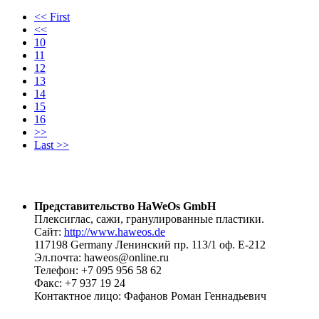
<< First
<<
10
11
12
13
14
15
16
>>
Last >>
Представительство HaWeOs GmbH
Плексиглас, сажи, гранулированные пластики.
Сайт:
http://www.haweos.de
117198 Germany Ленинский пр. 113/1 оф. Е-212
Эл.почта: haweos@online.ru
Телефон: +7 095 956 58 62
Факс: +7 937 19 24
Контактное лицо: Фафанов Роман Геннадьевич