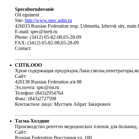
Specoborudovanie
Oil eguinent
Site:
http://www.spec.udm.ru
426033 Russian Federation resp. Udmurtia, Izhevsk sity, main
E-mail: spec@inett.ru
Phone: (3412) 65-82-08,65-28-09
FAX: (3412) 65-82-08,65-28-09
Contact:
СПТК.ООО
Хром содержащая продукция.Лаки,смолы,пенетраторы,м
Сайт:
420138 Russian Federation а/я 88
Эл.почта: sptc@mi.ru
Телефон: (843)2954764
Факс: (843)2727598
Контактное лицо: Мустаев Айрат Закирович
Тасма-Холдинг
Производство рентген медецинских пленок для больниц,
Сайт:
Russian Federation Восстания ул. 100