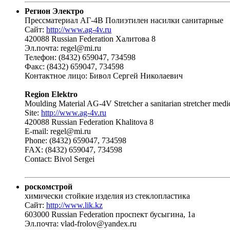
Регион Электро
Прессматериал АГ-4В Полиэтилен насилки санитарные
Сайт:
http://www.ag-4v.ru
420088 Russian Federation Халитова 8
Эл.почта: regel@mi.ru
Телефон: (8432) 659047, 734598
Факс: (8432) 659047, 734598
Контактное лицо: Бивол Сергей Николаевич
Region Elektro
Moulding Material AG-4V Stretcher a sanitarian stretcher medi
Site:
http://www.ag-4v.ru
420088 Russian Federation Khalitova 8
E-mail: regel@mi.ru
Phone: (8432) 659047, 734598
FAX: (8432) 659047, 734598
Contact: Bivol Sergei
роскомстрой
химически стойкие изделия из стеклопластика
Сайт:
http://www.lik.kz
603000 Russian Federation проспект бусыгина, 1а
Эл.почта: vlad-frolov@yandex.ru