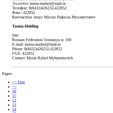
Эл.почта: tasma-market@mail.ru
Телефон: 8(8432)426232,422852
Факс: 422852
Контактное лицо: Мусин Рафаэль Мухаметович
Tasma-Holding
Site:
Russian Federation Vosstanya st. 100
E-mail: tasma-market@mail.ru
Phone: 8(8432)426232,422852
FAX: 422852
Contact: Mysin Rafael Myhametovich
Pages:
<< First
<<
10
11
12
13
14