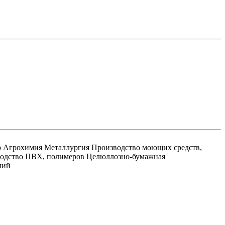
во Агрохимия Металлургия Производство моющих средств,
водство ПВХ, полимеров Целюллозно-бумажная
лий