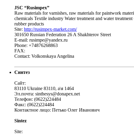
JSC “Rusimpex”
Raw materials for varnishes, raw materials for paintwork mate
chemicals Textile industry Water treatment and water treatme
rubber products
Site:
http://rusimpex-market.com/
301650 Russian Federation 26 A Shakhterov Street
E-mail: rusimpe@yandex.ru
Phone: +74876268863
FAX:
Contact: Volkonskaya Angelina
Синтез
Сайт:
83110 Ukraine 83110, а\я 1464
Эл.почта: sinthesys@donapex.net
Телефон: (0622)224484
Факс: (0622)224484
Контактное лицо: Петько Олег Иванович
Sintez
Site: