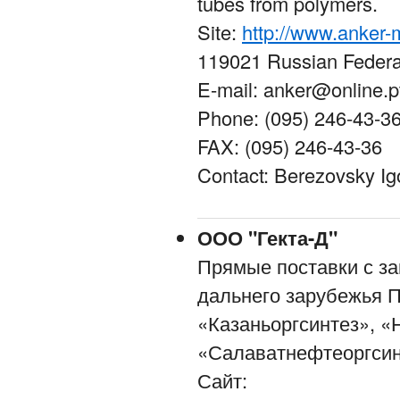
tubes from polymers.
Site:
http://www.anker-
119021 Russian Federat
E-mail: anker@online.pt
Phone: (095) 246-43-36
FAX: (095) 246-43-36
Contact: Berezovsky I
ООО "Гекта-Д"
Прямые поставки с за
дальнего зарубежья П
«Казаньоргсинтез», 
«Салаватнефтеоргсинт
Сайт: