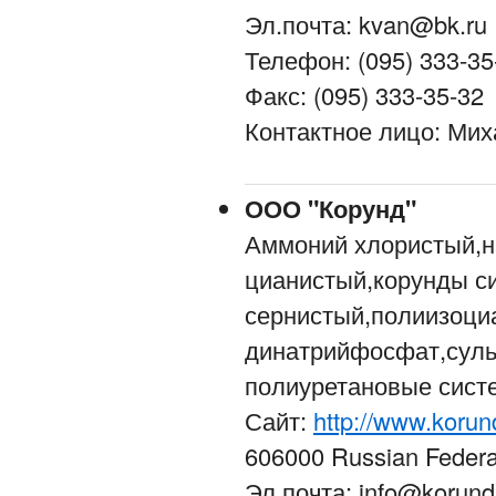
Эл.почта: kvan@bk.ru
Телефон: (095) 333-35
Факс: (095) 333-35-32
Контактное лицо: Ми
ООО "Корунд"
Аммоний хлористый,н
цианистый,корунды си
сернистый,полиизоци
динатрийфосфат,суль
полиуретановые сист
Сайт:
http://www.korun
606000 Russian Federat
Эл.почта: info@korund