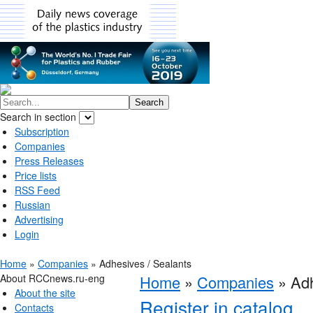
Search in section
Subscription
Companies
Press Releases
Price lists
RSS Feed
Russian
Advertising
Login
Home
»
Companies
»
Adhesives / Sealants
About RCCnews.ru-eng
Home
»
Companies
»
Adh
About the site
Register in catalog
Contacts