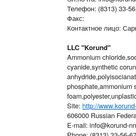
Телефон: (8313) 33-56
Факс:
Контактное лицо: Сар
LLC "Korund"
Ammonium chloride,sod
cyanide,synthetic coru
anhydride,polyisociana
phosphate,ammonium su
foam,polyester,unplast
Site:
http://www.korund
606000 Russian Federat
E-mail: info@korund-nn
Phone: (8313) 33-56-6