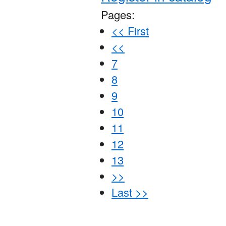
Pages:
<< First
<<
7
8
9
10
11
12
13
>>
Last >>