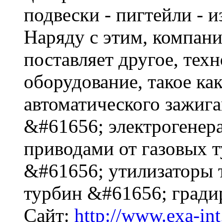
подвески - пигтейли - 
Наряду с этим, комп
поставляет другое, тех
оборудование, такое ка
автоматического зажиг
&#61656; электрогенера
приводами от газовых 
&#61656; утилизаторы 
турбин &#61656; гради
Сайт:
http://www.exa-in