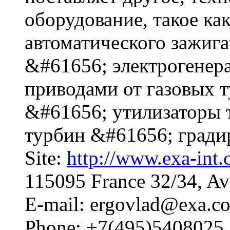
оборудование, такое ка
автоматического зажиг
&#61656; электрогенера
приводами от газовых 
&#61656; утилизаторы 
турбин &#61656; гради
Site:
http://www.exa-int
115095 France 32/34, Av
E-mail: ergovlad@exa.co
Phone: +7(495)5408025