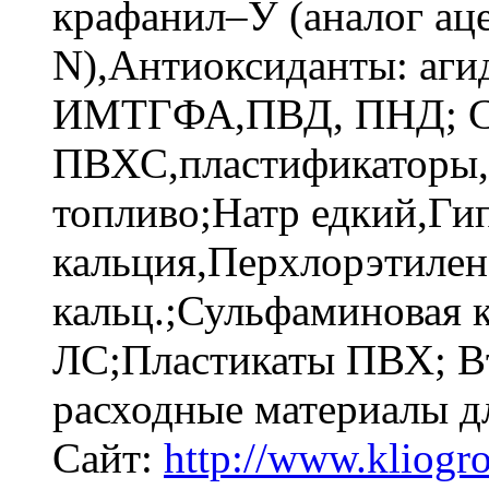
крафанил–У (аналог ац
N),Антиоксиданты: аги
ИМТГФА,ПВД, ПНД; 
ПВХС,пластификаторы
топливо;Натр едкий,Ги
кальция,Перхлорэтиле
кальц.;Сульфаминовая 
ЛС;Пластикаты ПВХ; В
расходные материалы д
Сайт:
http://www.kliogr