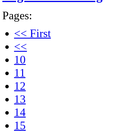
Pages:
<< First
<<
10
11
12
13
14
15