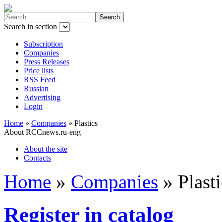
Search in section
Subscription
Companies
Press Releases
Price lists
RSS Feed
Russian
Advertising
Login
Home
»
Companies
»
Plastics
About RCCnews.ru-eng
About the site
Contacts
Home
»
Companies
»
Plast
Register in catalog