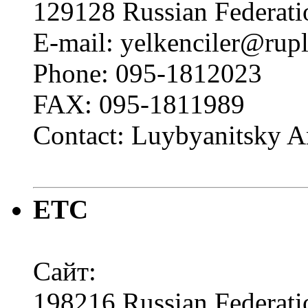
129128 Russian Federati
E-mail: yelkenciler@rup
Phone: 095-1812023
FAX: 095-1811989
Contact: Luybyanitsky 
ЕТС
Сайт:
198216 Russian Federat