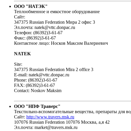
ООО "НАТЭК"
Теплообменное и емкостное оборудование
Сайт:
347375 Russian Federation Мира 2 офис 3
Эл.почта: natek@vttc.donpac.ru
Телефон: (86392)3-61-67
Факс: (86392)3-61-67
Контактное лицо: Носков Максим Валериевич
NATEK
Site:
347375 Russian Federation Mira 2 office 3
E-mail: natek@vttc.donpac.ru
Phone: (86392)3-61-67
FAX: (86392)3-61-67
Contact: Noskov Maksim
ООО "НПФ Траверс"
Текстильно-вспомогательные вещества, препараты для во
Сайт:
http://www.travers.msk.ru
107076 Russian Federation 107076 Москва, а,я 42
Эл.почта: market@travers.msk.ru