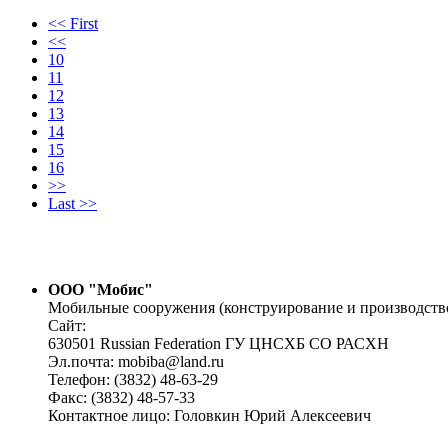
<< First
<<
10
11
12
13
14
15
16
>>
Last >>
ООО "Мобис"
Мобильные сооружения (конструирование и производств
Сайт:
630501 Russian Federation ГУ ЦНСХБ СО РАСХН
Эл.почта: mobiba@land.ru
Телефон: (3832) 48-63-29
Факс: (3832) 48-57-33
Контактное лицо: Головкин Юрий Алексеевич