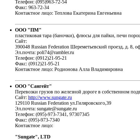
Телефон: (095)963-72-54
Факс: 963-72-34
Контактное лицо: Теплова Екатерина Евгеньевна
ООО "ПМ"
пластиковая тара (баночки), флюсы для пайки, печи пор
Сайт:
390048 Russian Federation Шереметьевский проезд, д. 8, оф
Эл.почта: poli74@rambler.ru
Телефон: (0912)21-95-21
Факс: (0912)21-95-21
Контактное лицо: Родионова Алла Владимировна
ООО "Сангейт"
Перевозки грузов по железной дороге в собственном под
Сайт:
http://www.sungate.ru
129110 Russian Federation ул.Гиляровского,39
Эл.почта: sungate@sungate.ru
Телефон: (095)-973-7341, 97307345
Факс: (095)-973-7340
Контактное лицо:
"Sungate", LTD