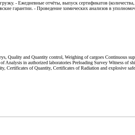
огрузку. - Ежедневные отчёты, выпуск сертификатов (количества,
вские гарантии. - Проведение химических анализов в уполномо
eys, Quality and Quantity control, Weighing of cargoes Continuous supe
of Analysis in authorized laboratories Preloading Survey Witness of ship
y, Certificates of Quantity, Certificates of Radiation and explosive safe