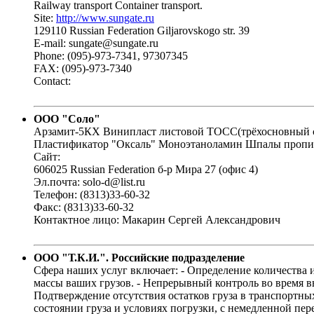
Railway transport Container transport.
Site:
http://www.sungate.ru
129110 Russian Federation Giljarovskogo str. 39
E-mail: sungate@sungate.ru
Phone: (095)-973-7341, 97307345
FAX: (095)-973-7340
Contact:
ООО "Соло"
Арзамит-5КХ Винипласт листовой ТОСС(трёхосновный с
Пластификатор "Оксаль" Моноэтаноламин Шпалы пропит
Сайт:
606025 Russian Federation б-р Мира 27 (офис 4)
Эл.почта: solo-d@list.ru
Телефон: (8313)33-60-32
Факс: (8313)33-60-32
Контактное лицо: Макарин Сергей Александрович
ООО "Т.К.И.". Российские подразделение
Сфера наших услуг включает: - Определение количества и 
массы ваших грузов. - Непрерывный контроль во время вы
Подтверждение отсутствия остатков груза в транспортны
состоянии груза и условиях погрузки, с немедленной пер