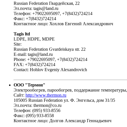
Russian Federation Гвардейская, 22
Эл.почта: tagis@land.ru
Телефон: +79022695097, +7(8432)724214
Факс: +7(8432)724214
Контактное лицо: Хохлов Евгений Александрович
Tagis ltd
LDPE, HDPE, MDPE
Site:
Russian Federation Gvardeiskaya str. 22
E-mail: tagis@land.ru
Phone: +79022695097, +7(8432)724214
FAX: +7(8432)724214
Contact: Hohlov Evgeniy Alexandrovich
ООО "Термон"
Электрообогрев, парообогрев, поддержание температуры,
Сайт:
http://www.thermon.ru
105005 Russian Federation ул. Ф. Энгельса, дом 31/35
Эл.почта: thermon@co.ru
Телефон: (095) 933-8556
Факс: (095) 933-8558
Контактное лицо: Долгов Александр Геннадьевич