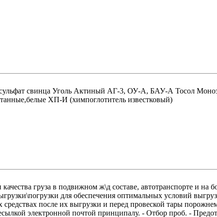
ульфат свинца Уголь Актиный АГ-3, ОУ-А, БАУ-А Тосол Моно
анные,белые ХП-И (химпоглотитель известковый)
качества груза в подвижном ж\д составе, автотранспорте и на б
грузки\погрузки для обеспечения оптимальных условий выгрузки
х средствах после их выгрузки и перед провеской тары порожнем
есылкой электронной почтой принципалу. - Отбор проб. - Предо