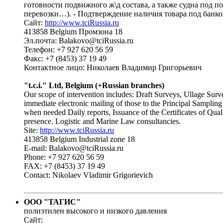
готовности подвижного ж\д состава, а также судна под п
перевозки…). - Подтверждение наличия товара под банко
Сайт:
http://www.tciRussia.ru
413858 Belgium Промзона 18
Эл.почта: Balakovo@tciRussia.ru
Телефон: +7 927 620 56 59
Факс: +7 (8453) 37 19 49
Контактное лицо: Николаев Владимир Григорьевич
"t.c.i." Ltd, Belgium (+Russian branches)
Our scope of intervention includes: Draft Surveys, Ullage Surv
immediate electronic mailing of those to the Principal Sampling 
when needed Daily reports, Issuance of the Certificates of Qualit
presence. Logistic and Marine Law consultancies.
Site:
http://www.tciRussia.ru
413858 Belgium Industrial zone 18
E-mail: Balakovo@tciRussia.ru
Phone: +7 927 620 56 59
FAX: +7 (8453) 37 19 49
Contact: Nikolaev Vladimir Grigorievich
ООО "ТАГИС"
полиэтилен высокого и низкого давления
Сайт: