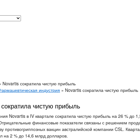
»
Novartis сократила чистую прибыль
Фармацевтическая индустрия
»
Novartis сократила чистую прибыль
s сократила чистую прибыль
ия Novartis в IV квартале сократила чистую прибыль на 26 % до 1
Отрицательные финансовые показатели связаны с решением прода
ву противогриппозных вакцин австралийской компании CSL. Кварт
л на 2 % до 14,6 млрд долларов.