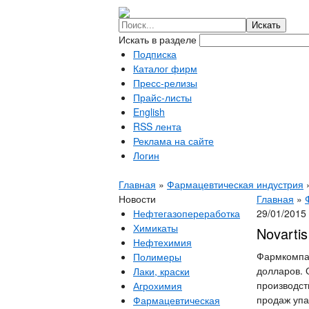
Искать в разделе
Подписка
Каталог фирм
Пресс-релизы
Прайс-листы
English
RSS лента
Реклама на сайте
Логин
Главная
»
Фармацевтическая индустрия
Новости
Главная
»
Нефтегазопереработка
29/01/2015
Химикаты
Novarti
Нефтехимия
Фармкомпан
Полимеры
долларов. 
Лаки, краски
производст
Агрохимия
продаж упа
Фармацевтическая