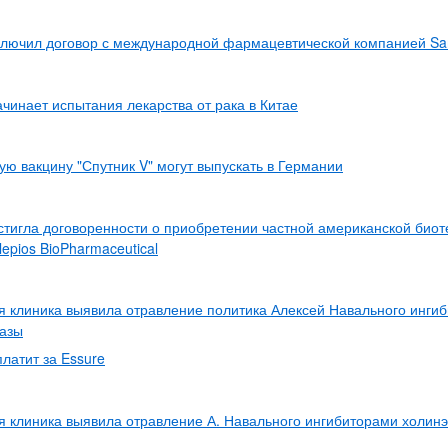
ключил договор с международной фармацевтической компанией Sa
ачинает испытания лекарства от рака в Китае
ую вакцину "Спутник V" могут выпускать в Германии
стигла договоренности о приобретении частной американской биот
epios BioPharmaceutical
 клиника выявила отравление политика Алексей Навального инги
разы
платит за Essure
 клиника выявила отравление А. Навального ингибиторами холин