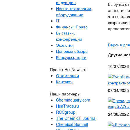
индустрия
Выручка от
Новые технологии,
аналогично
оборудование
что состав
IT
сократилис
Финансы, Право
препаратов
Выставки,
конференции
Версия для
Экология
Ценовые обзоры
Другие но
Конкурсы, торги
10/07/2026
Проект RccNews.ru
О компании
Evonik и
Контакты
контрактно
07/04/2025
Наши партнеры
Chemindustry.com
Президе
HimTrade.ru
акций АО 
RCCgroup
24/08/2022
The Chemical Journal
Chemical Summit
«Щелково