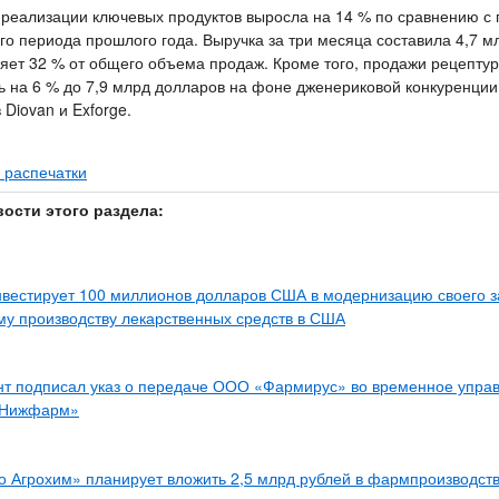
 реализации ключевых продуктов выросла на 14 % по сравнению с
го периода прошлого года. Выручка за три месяца составила 4,7 м
ляет 32 % от общего объема продаж. Кроме того, продажи рецепту
ь на 6 % до 7,9 млрд долларов на фоне дженериковой конкуренции
 Diovan и Exforge.
 распечатки
вости этого раздела:
нвестирует 100 миллионов долларов США в модернизацию своего з
му производству лекарственных средств в США
нт подписал указ о передаче ООО «Фармирус» во временное упра
«Нижфарм»
 Агрохим» планирует вложить 2,5 млрд рублей в фармпроизводст