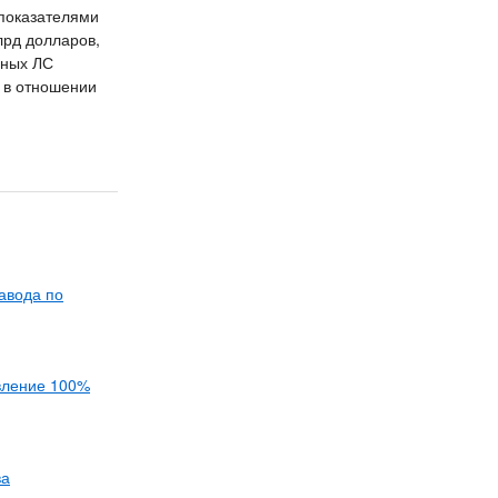
 показателями
лрд долларов,
рных ЛС
 в отношении
авода по
вление 100%
ва