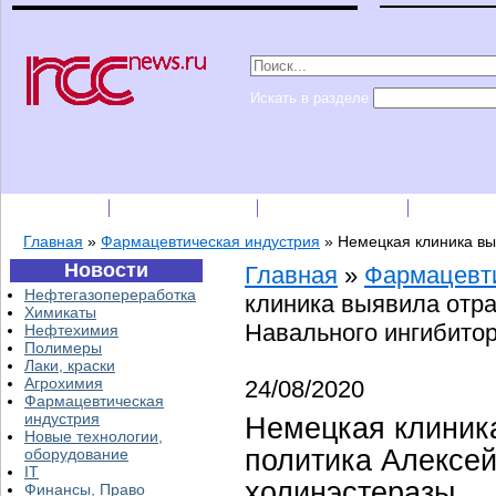
Искать в разделе
Подписка
Каталог фирм
Пресс-релизы
Прайс-
Главная
»
Фармацевтическая индустрия
»
Немецкая клиника вы
Новости
Главная
»
Фармацевти
Нефтегазопереработка
клиника выявила отр
Химикаты
Навального ингибито
Нефтехимия
Полимеры
Лаки, краски
Агрохимия
24/08/2020
Фармацевтическая
индустрия
Немецкая клиник
Новые технологии,
политика Алексей
оборудование
IT
холинэстеразы
Финансы, Право