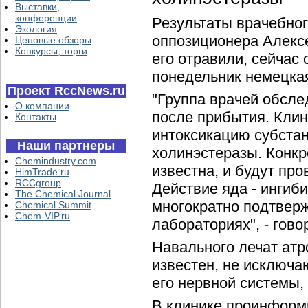
Выставки,
конференции
Результаты врачебног
Экология
оппозиционера Алексе
Ценовые обзоры
Конкурсы, торги
его отравили, сейчас 
понедельник немецкая
Проект RccNews.ru
"Группа врачей обсл
О компании
после прибытия. Клин
Контакты
интоксикацию субстан
Наши партнеры
холинэстеразы. Конкр
Chemindustry.com
известна, и будут пр
HimTrade.ru
RCCgroup
Действие яда - ингиб
The Chemical Journal
многократно подтверж
Chemical Summit
Chem-VIP.ru
лабораториях", - гово
Навального лечат атр
известен, не исключа
его нервной системы, 
В клинике проинформ