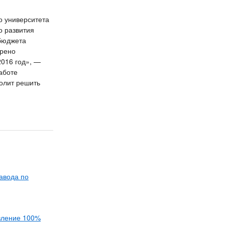
о университета
о развития
бюджета
трено
2016 год», —
работе
волит решить
авода по
вление 100%