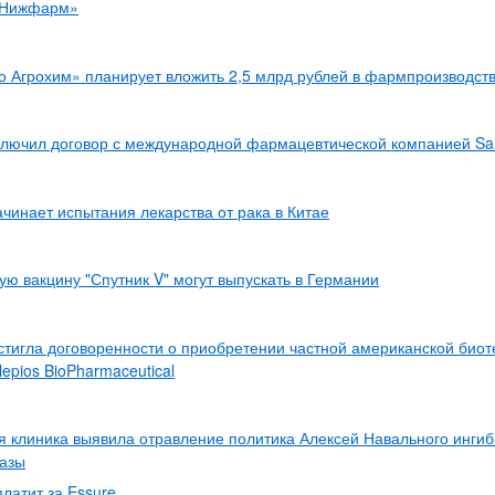
«Нижфарм»
 Агрохим» планирует вложить 2,5 млрд рублей в фармпроизводст
ключил договор с международной фармацевтической компанией Sa
ачинает испытания лекарства от рака в Китае
ую вакцину "Спутник V" могут выпускать в Германии
стигла договоренности о приобретении частной американской биот
epios BioPharmaceutical
 клиника выявила отравление политика Алексей Навального инги
разы
платит за Essure