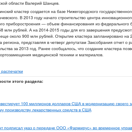
кой области Валерий Шанцев.
нский кластер создается на базе Нижегородского государственног
чевского. В 2013 году начато строительство центра инновационног
ого приборостроения — объем финансирования из федерального 
58 млн рублей. А на 2014-2015 годы для его завершения предусмо
еще около 900 млн рублей. Открытие кластера запланировано на 
ва региона, представляя в четверг депутатам Заксобрания отчет о 
льства за 2013 год. Ранее сообщалось, что создание кластера поз
ортозамещения медицинской техники и материалов.
 распечатки
вости этого раздела:
нвестирует 100 миллионов долларов США в модернизацию своего з
му производству лекарственных средств в США
нт подписал указ о передаче ООО «Фармирус» во временное упра