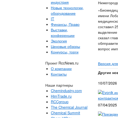
индустрия
Нижегородс
Новые технологии,
«Биомедици
оборудование
имени Лоба
IT
медицинск
Финансы, Право
составил 2
Выставки,
выделение 
конференции
сказал гла
Экология
облправите
Ценовые обзоры
вопрос имп
Конкурсы, торги
Проект RccNews.ru
Версия для
О компании
Другие но
Контакты
10/07/2026
Наши партнеры
Chemindustry.com
Evonik и
HimTrade.ru
контрактно
RCCgroup
07/04/2025
The Chemical Journal
Chemical Summit
Президе