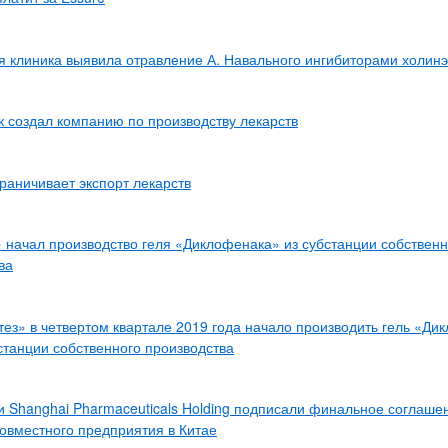
 клиника выявила отравление А. Навального ингибиторами холин
 создал компанию по производству лекарств
раничивает экспорт лекарств
 начал производство геля «Диклофенака» из субстанции собственн
ва
ез» в четвертом квартале 2019 года начало производить гель «Ди
станции собственного производства
 Shanghai Pharmaceuticals Holding подписали финальное соглаше
овместного предприятия в Китае