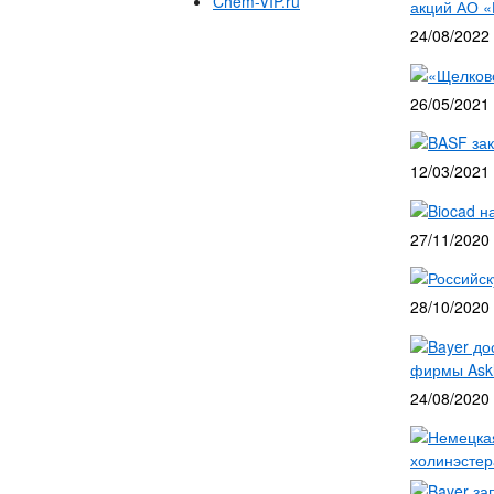
Chem-VIP.ru
акций АО 
24/08/2022
«Щелково
26/05/2021
BASF за
12/03/2021
Biocad н
27/11/2020
Российск
28/10/2020
Bayer до
фирмы Askl
24/08/2020
Немецкая
холинэсте
Bayer за