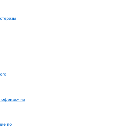
эстеразы
ого
клофенак» на
ние по