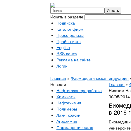
Искать в разделе
Подписка
Каталог фирм
Пресс-релизы
Прайс-листы
English
RSS лента
Реклама на сайте
Логин
Главная
»
Фармацевтическая индустрия
Новости
Главная
»
Нефтегазопереработка
Нижнем Нов
Химикаты
30/05/2014
Нефтехимия
Биомеди
Полимеры
в 2016 
Лаки, краски
Агрохимия
Биомедицин
Фармацевтическая
университе