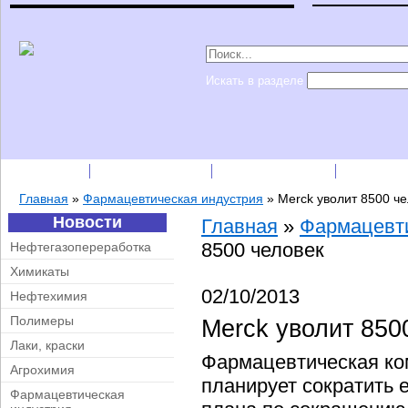
Искать в разделе
Подписка
Каталог фирм
Пресс-релизы
Прайс-
Главная
»
Фармацевтическая индустрия
»
Merck уволит 8500 ч
Новости
Главная
»
Фармацевти
8500 человек
Нефтегазопереработка
Химикаты
02/10/2013
Нефтехимия
Полимеры
Merck уволит 850
Лаки, краски
Фармацевтическая ком
Агрохимия
планирует сократить 
Фармацевтическая