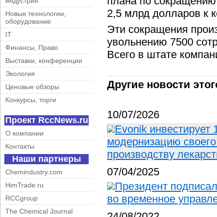
плана по сокращению
индустрия
2,5 млрд долларов к к
Новые технологии,
оборудование
Эти сокращения прои
IT
увольнению 7500 сотр
Финансы, Право
Всего в штате компани
Выставки, конференции
Экология
Другие новости этог
Ценовые обзоры
Конкурсы, торги
10/07/2026
Проект RccNews.ru
Evonik инвестирует
О компании
модернизацию своего 
Контакты
производству лекарс
Наши партнеры
07/04/2025
Chemindustry.com
Президент подписал
HimTrade.ru
во временное управл
RCCgroup
The Chemical Journal
24/08/2022