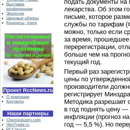
подать документы на 
Выставки,
лекарства. Об этом 
конференции
Экология
письме, которое раз
Ценовые обзоры
Конкурсы, торги
службы по тарифам (
можно, только если с
за время, прошедшее 
перерегистрации, отл
больше чем на прогн
текущий год.
Первый раз зарегист
цены по утвержденно
производители должны
Проект RccNews.ru
регистрирует Минздра
О компании
Методика разрешает 
Контакты
в год поднять цену —
Наши партнеры
инфляции (прогноз на
Chemindustry.com
год — 5,5 %). Но пер
HimTrade.ru
RCCgroup