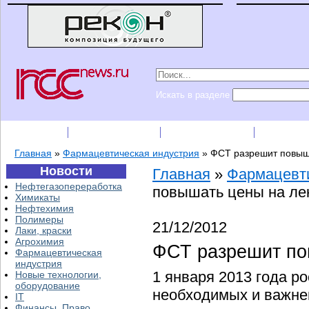
Искать в разделе
Подписка
Каталог фирм
Пресс-релизы
Прайс-
Главная
»
Фармацевтическая индустрия
»
ФСТ разрешит повыш
Новости
Главная
»
Фармацевти
Нефтегазопереработка
повышать цены на ле
Химикаты
Нефтехимия
Полимеры
21/12/2012
Лаки, краски
Агрохимия
ФСТ разрешит по
Фармацевтическая
индустрия
1 января 2013 года р
Новые технологии,
оборудование
необходимых и важне
IT
Финансы, Право