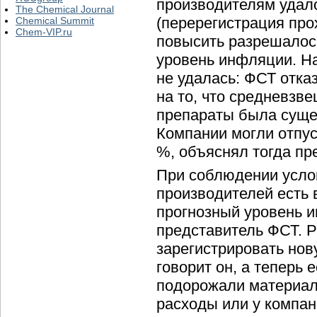
производителям удал
The Chemical Journal
(перерегистрация про
Chemical Summit
Chem-VIP.ru
повысить разрешалось
уровень инфляции. Н
не удалась: ФСТ отка
на то, что средневзв
препараты была суще
Компании могли отпус
%, объяснял тогда пр
При соблюдении услов
производителей есть 
прогнозный уровень и
представитель ФСТ. 
зарегистрировать нов
говорит он, а теперь 
подорожали материал
расходы или у компан