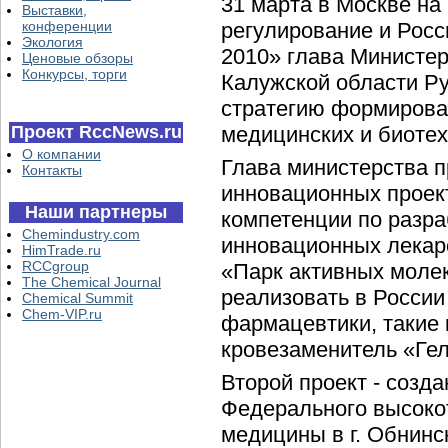
31 марта в Москве на
Выставки,
конференции
регулирование и Рос
Экология
2010» глава Министер
Ценовые обзоры
Конкурсы, торги
Калужской области Р
стратегию формирова
Проект RccNews.ru
медицинских и биотех
О компании
Глава министерства п
Контакты
инновационных проект
Наши партнеры
компетенции по разра
Chemindustry.com
инновационных лекар
HimTrade.ru
RCCgroup
«Парк активных молек
The Chemical Journal
реализовать в России
Chemical Summit
Chem-VIP.ru
фармацевтики, такие 
кровезаменитель «Ге
Второй проект - созд
Федерального высоко
медицины в г. Обнинс