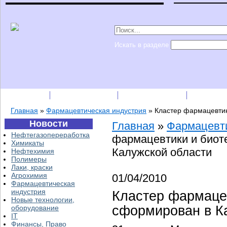
Искать в разделе
Подписка
Каталог фирм
Пресс-релизы
Прайс-
Главная
»
Фармацевтическая индустрия
»
Кластер фармацевтик
Новости
Главная
»
Фармацевти
Нефтегазопереработка
фармацевтики и биот
Химикаты
Калужской области
Нефтехимия
Полимеры
Лаки, краски
Агрохимия
01/04/2010
Фармацевтическая
индустрия
Кластер фармацев
Новые технологии,
сформирован в К
оборудование
IT
Финансы, Право