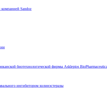
 компанией Sandoz
нии
риканской биотехнологической фирмы Asklepios BioPharmaceutica
авального ингибитором холинэстеразы