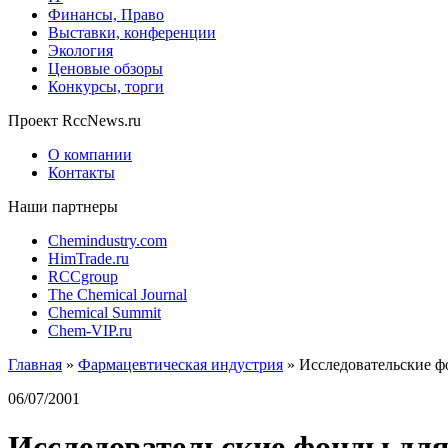
Финансы, Право
Выставки, конференции
Экология
Ценовые обзоры
Конкурсы, торги
Проект RccNews.ru
О компании
Контакты
Наши партнеры
Chemindustry.com
HimTrade.ru
RCCgroup
The Chemical Journal
Chemical Summit
Chem-VIP.ru
Главная
»
Фармацевтическая индустрия
»
Исследовательские ф
06/07/2001
Исследовательские фонды для