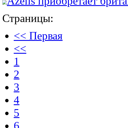
Azelis приобретает бри
Страницы:
<< Первая
<<
1
2
3
4
5
6