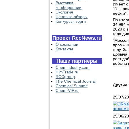
Выставки,
Имеет о
конференции
"Газпро
Экология
нефти".
Ценовые обзоры
По итог
Конкурсы, торги
34,964 
2020 г.
года ди
Проект RccNews.ru
"Мессоя
О компании
промышл
Контакты
году. З
Добыча 
рост до
Наши партнеры
добыча н
Chemindustry.com
HimTrade.ru
RCCgroup
The Chemical Journal
Другие 
Chemical Summit
Chem-VIP.ru
29/07/2
ORNX 
экономи
25/06/2
Sarpr
заводе в