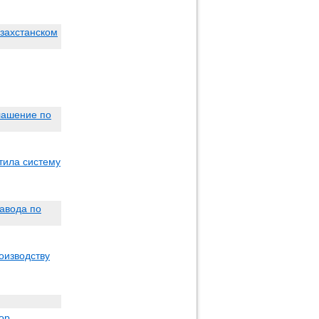
азахстанском
лашение по
тила систему
авода по
оизводству
ор