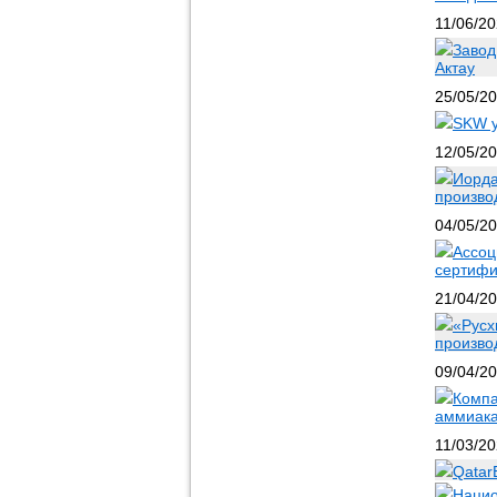
11/06/2
Завод
Актау
25/05/2
SKW у
12/05/2
Иорда
произво
04/05/2
Ассоц
сертифи
21/04/2
«Русх
произво
09/04/2
Компа
аммиака
11/03/2
Qatar
Нацио