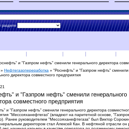
в разделе
сс-релизы
Прайс-листы
English
RSS лента
Рек
оснефть" и "Газпром нефть" сменили генерального директора сов
»
Нефтегазопереработка
»
"Роснефть" и "Газпром нефть" сменили
ьного директора совместного предприятия
021
ефть" и "Газпром нефть" сменили генерального
тора совместного предприятия
ть" и "Газпром нефть" сменили генерального директора совместно
ятия "Мессояханефтегаз" (владеют на паритетной основе, "Газпром
р). Ранее руководителем "Мессояханефтегаза" был Виктор Сорокин
енеральным директором стал Алексей Кан. В нефтяной отрасли он 
0 лет, начинал карьеру в качестве оператора по подземному ремонт