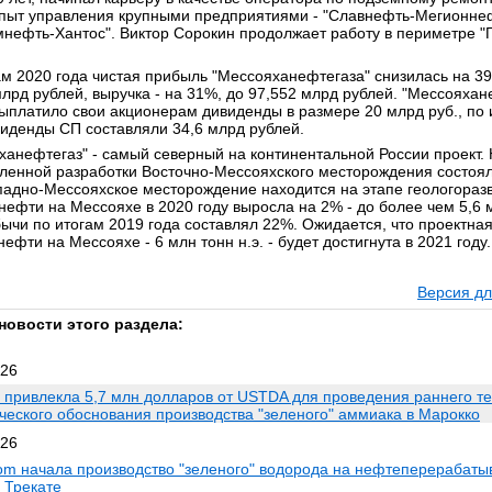
пыт управления крупными предприятиями - "Славнефть-Мегионнеф
мнефть-Хантос". Виктор Сорокин продолжает работу в периметре "
ам 2020 года чистая прибыль "Мессояханефтегаза" снизилась на 39
млрд рублей, выручка - на 31%, до 97,552 млрд рублей. "Мессояхан
 выплатило свои акционерам дивиденды в размере 20 млрд руб., по 
виденды СП составляли 34,6 млрд рублей.
ханефтегаз" - самый северный на континентальной России проект.
енной разработки Восточно-Мессояхского месторождения состоял
ападно-Мессояхское месторождение находится на этапе геологоразв
нефти на Мессояхе в 2020 году выросла на 2% - до более чем 5,6 
бычи по итогам 2019 года составлял 22%. Ожидается, что проектна
ефти на Мессояхе - 6 млн тонн н.э. - будет достигнута в 2021 году.
Версия дл
новости этого раздела:
026
привлекла 5,7 млн долларов от USTDA для проведения раннего те
ческого обоснования производства "зеленого" аммиака в Марокко
026
om начала производство "зеленого" водорода на нефтеперераба
 Трекате