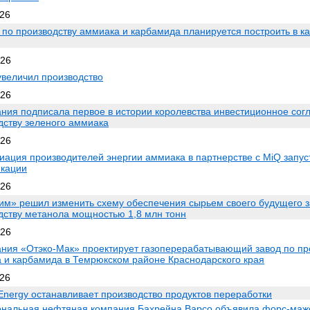
026
 по производству аммиака и карбамида планируется построить в к
026
величил производство
026
ния подписала первое в истории королевства инвестиционное сог
дству зеленого аммиака
026
иация производителей энергии аммиака в партнерстве с MiQ запус
кации
026
им» решил изменить схему обеспечения сырьем своего будущего з
дству метанола мощностью 1,8 млн тонн
026
ния «Отэко-Мак» проектирует газоперерабатывающий завод по пр
 и карбамида в Темрюкском районе Краснодарского края
026
Energy останавливает производство продуктов переработки
нальная нефтяная компания Бахрейна Bapco объявила форс-маж