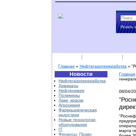
Искать 
Подписка
Каталог фирм
Пре
Главная
»
Нефтегазопереработка
»
"Р
Новости
Главная
генерал
Нефтегазопереработка
Химикаты
Нефтехимия
08/04/2
Полимеры
"Росн
Лаки, краски
Агрохимия
дирек
Фармацевтическая
индустрия
"Роснеф
Новые технологии,
предпри
оборудование
операто
IT
марта г
Финансы, Право
более 3