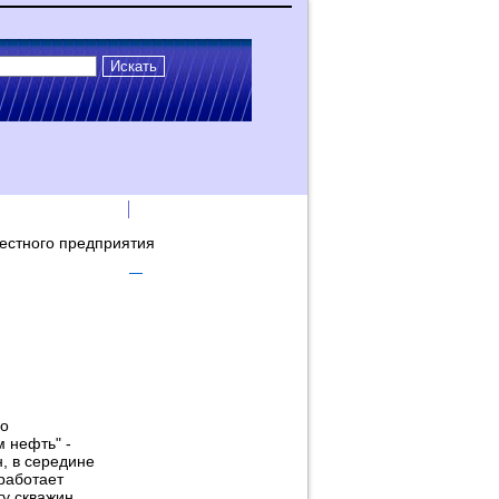
лама на сайте
Логин
местного предприятия
го
 нефть" -
, в середине
работает
у скважин.