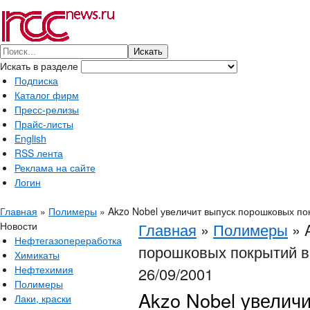
Искать в разделе
Подписка
Каталог фирм
Пресс-релизы
Прайс-листы
English
RSS лента
Реклама на сайте
Логин
Главная
»
Полимеры
»
Akzo Nobel увеличит выпуск порошковых по
Новости
Главная
»
Полимеры
»
Нефтегазопереработка
порошковых покрытий в
Химикаты
Нефтехимия
26/09/2001
Полимеры
Akzo Nobel увелич
Лаки, краски