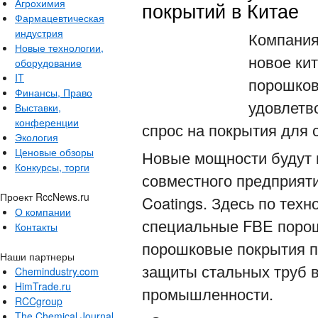
Агрохимия
покрытий в Китае
Фармацевтическая
индустрия
Компания
Новые технологии,
новое ки
оборудование
IT
порошков
Финансы, Право
удовлетв
Выставки,
конференции
спрос на покрытия для 
Экология
Ценовые обзоры
Новые мощности будут 
Конкурсы, торги
совместного предприяти
Проект RccNews.ru
Coatings. Здесь по техн
О компании
специальные FBE порош
Контакты
порошковые покрытия п
Наши партнеры
защиты стальных труб в
Chemindustry.com
HimTrade.ru
промышленности.
RCCgroup
The Chemical Journal