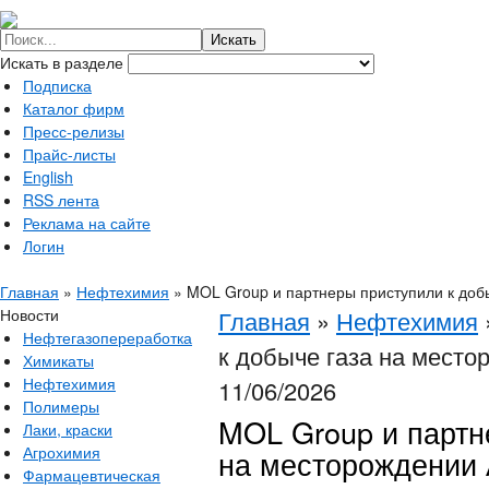
Искать в разделе
Подписка
Каталог фирм
Пресс-релизы
Прайс-листы
English
RSS лента
Реклама на сайте
Логин
Главная
»
Нефтехимия
»
MOL Group и партнеры приступили к доб
Новости
Главная
»
Нефтехимия
Нефтегазопереработка
к добыче газа на мест
Химикаты
Нефтехимия
11/06/2026
Полимеры
MOL Group и партн
Лаки, краски
Агрохимия
на месторождении 
Фармацевтическая