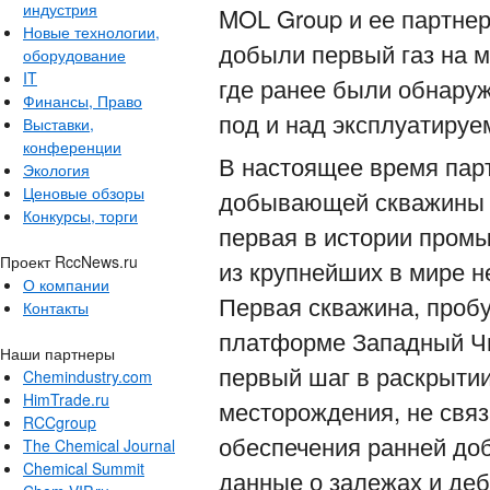
индустрия
MOL Group и ее партне
Новые технологии,
добыли первый газ на 
оборудование
IT
где ранее были обнаруж
Финансы, Право
под и над эксплуатиру
Выставки,
конференции
В настоящее время пар
Экология
Ценовые обзоры
добывающей скважины и
Конкурсы, торги
первая в истории пром
Проект RccNews.ru
из крупнейших в мире
О компании
Первая скважина, проб
Контакты
платформе Западный Чи
Наши партнеры
первый шаг в раскрытии
Chemindustry.com
HimTrade.ru
месторождения, не связ
RCCgroup
обеспечения ранней до
The Chemical Journal
Chemical Summit
данные о залежах и деб