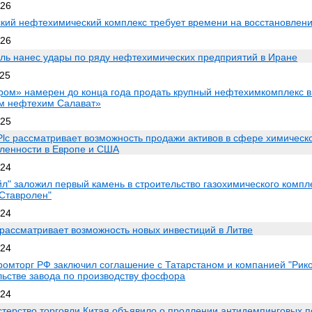
026
кий нефтехимический комплекс требует времени на восстановлен
026
ль нанес удары по ряду нефтехимических предприятий в Иране
025
ром» намерен до конца года продать крупный нефтехимкомплекс в
м нефтехим Салават»
025
 Plc рассматривает возможность продажи активов в сфере химическ
енности в Европе и США
024
йл" заложил первый камень в строительство газохимического компл
"Ставролен"
024
 рассматривает возможность новых инвестиций в Литве
024
омторг РФ заключил соглашение с Татарстаном и компанией "Рик
льстве завода по производству фосфора
024
терство торговли Китая объявило о продлении антидемпинговых 