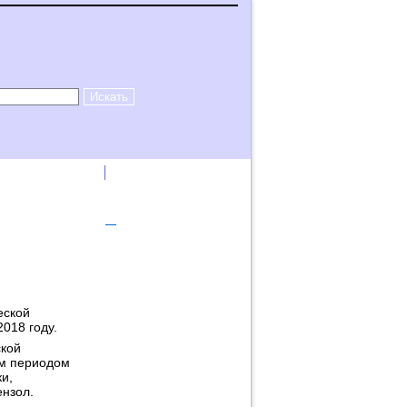
лама на сайте
Логин
еской
2018 году.
ской
ым периодом
и,
нзол.