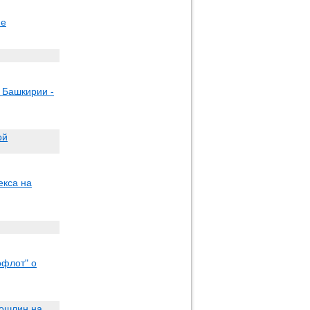
ие
 Башкирии -
ой
екса на
офлот" о
пошлин на