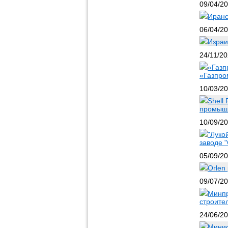
09/04/2
Иранс
06/04/2
Израи
24/11/2
«Газп
«Газпро
10/03/2
Shell
промышл
10/09/2
"Луко
заводе 
05/09/2
Orlen
09/07/2
Минпр
строите
24/06/2
Минис