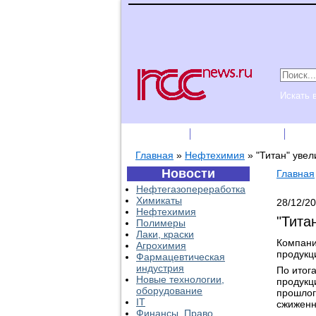
Искать 
Подписка
Каталог фирм
Пре
Главная
»
Нефтехимия
»
"Титан" увел
Новости
Главная
Нефтегазопереработка
Химикаты
28/12/2
Нефтехимия
"Тита
Полимеры
Лаки, краски
Компани
Агрохимия
продукц
Фармацевтическая
индустрия
По итог
Новые технологии,
продукц
оборудование
прошлого
IT
сжиженн
Финансы, Право