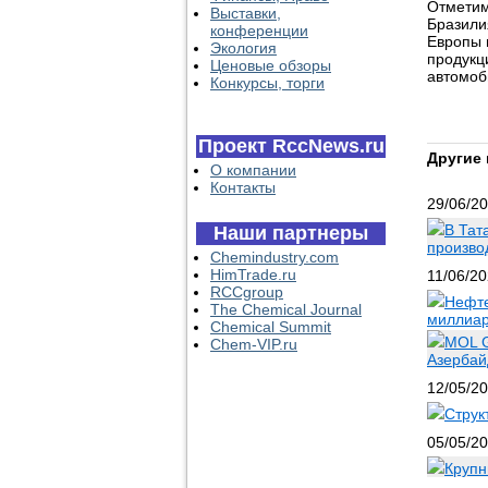
Отметим
Выставки,
Бразили
конференции
Европы 
Экология
продукц
Ценовые обзоры
автомоб
Конкурсы, торги
Проект RccNews.ru
Другие 
О компании
Контакты
29/06/2
В Тат
Наши партнеры
произво
Chemindustry.com
HimTrade.ru
11/06/2
RCCgroup
Нефте
The Chemical Journal
миллиар
Chemical Summit
MOL G
Chem-VIP.ru
Азербай
12/05/2
Струк
05/05/2
Крупн