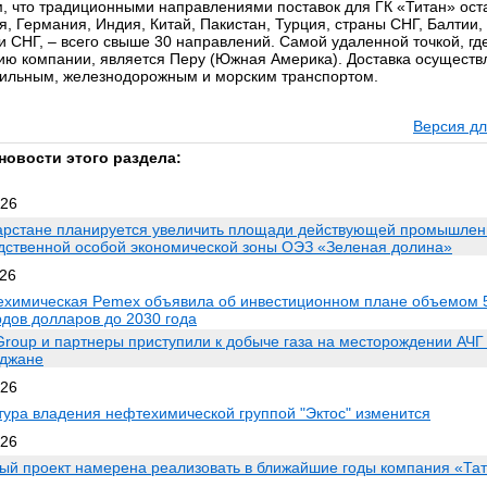
, что традиционными направлениями поставок для ГК «Титан» ост
я, Германия, Индия, Китай, Пакистан, Турция, страны СНГ, Балтии
и СНГ, – всего свыше 30 направлений. Самой удаленной точкой, гд
ию компании, является Перу (Южная Америка). Доставка осуществ
ильным, железнодорожным и морским транспортом.
Версия дл
новости этого раздела:
026
арстане планируется увеличить площади действующей промышлен
дственной особой экономической зоны ОЭЗ «Зеленая долина»
026
химическая Pemex объявила об инвестиционном плане объемом 
дов долларов до 2030 года
roup и партнеры приступили к добыче газа на месторождении АЧГ
джане
026
тура владения нефтехимической группой "Эктос" изменится
026
ый проект намерена реализовать в ближайшие годы компания «Та