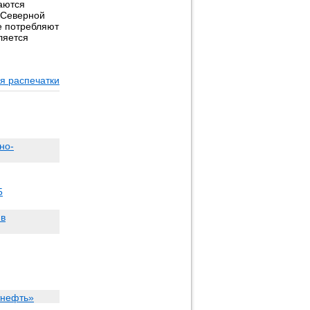
аются
, Северной
е потребляют
ляется
я распечатки
но-
5
 в
тнефть»