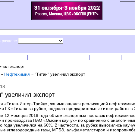
в разделе
сс-релизы
Прайс-листы
English
RSS лента
Рек
ичил экспорт
»
Нефтехимия
»
"Титан" увеличил экспорт
018
н" увеличил экспорт
я «Титан-Интер-Трейд», занимающаяся реализацией нефтехимич
ии ГК «Титан» за рубеж, подвела предварительные итоги работы в 
ам 12 месяцев 2018 года объем экспортных поставок нефтехимиче
ии производства ПАО «Омский каучук» по сравнению с аналогичн
 года увеличился на 60%. В частности, за рубеж вывозились каучук
ые углеводородные газы, МТБЭ, альфаметилстирол и изопропилбе