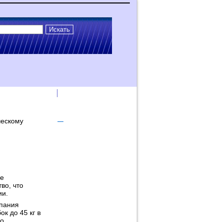
лама на сайте
Логин
ческому
ые
во, что
ии.
мпания
к до 45 кг в
го