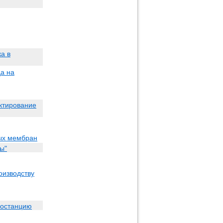
а в
да на
ектирование
ных мембран
ы"
оизводству
ростанцию