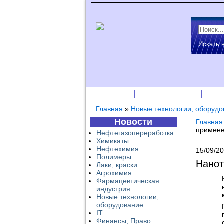
Искать 
Подписка
Каталог фирм
Пре
Главная
»
Новые технологии, оборудо
Новости
Главная
примен
Нефтегазопереработка
Химикаты
Нефтехимия
15/09/2
Полимеры
Нанот
Лаки, краски
Агрохимия
Фармацевтическая
индустрия
Новые технологии,
оборудование
IT
Финансы, Право