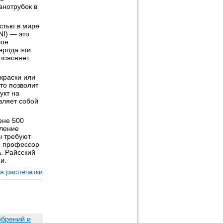
анотрубок в
стью в мире
NI) — это
лон
ерода эти
 поясняет
краски или
то позволит
укт на
вляет собой
ене 500
еление
ы требуют
, профессор
. Райсский
и.
я распечатки
обрений и