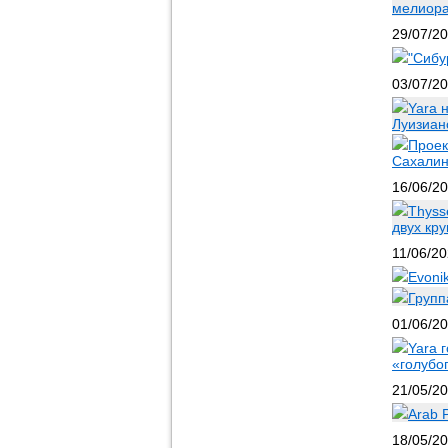
мелиора
29/07/2
"Сибу
03/07/2
Yara 
Луизианс
Проек
Сахалин
16/06/2
Thyss
двух кр
11/06/2
Evoni
Групп
01/06/2
Yara 
«голубо
21/05/2
Arab 
18/05/2