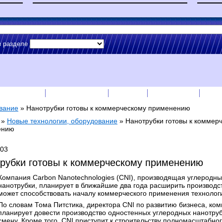
в разделе
сс-релизы
Прайс-листы
English
RSS лента
Рек
вание
»
Нанотрубки готовы к коммерческому применению
»
Новые технологии, оборудование
»
Нанотрубки готовы к коммер
ению
003
рубки готовы к коммерческому применению
Компания Carbon Nanotechnologies (CNI), производящая углеродн
нанотрубки, планирует в ближайшие два года расширить производст
может способствовать началу коммерческого применения технолог
По словам Тома Питстика, директора CNI по развитию бизнеса, ко
планирует довести производство одностенных углеродных нанотрубо
смену. Кроме того, CNI приступит к строительству полномасштабно