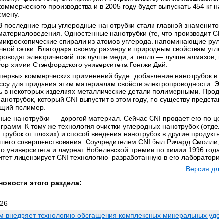
коммерческого производства и в 2005 году будет выпускать 454 кг н
смену.
В последние годы углеродные нанотрубки стали главной знаменито
материаловедения. Одностенные нанотрубки (те, что производит C
микроскопические спирали из атомов углерода, напоминающие ру
чной сетки. Благодаря своему размеру и природным свойствам угл
проводят электрический ток лучше меди, а тепло — лучше алмазов,
ор химии Стэнфордского университета Гонгжи Дай.
 первых коммерческих применений будет добавление нанотрубок в 
ссу для придания этим материалам свойств электропроводности. Э
ь в некоторых изделиях металлические детали полимерными. Прод
анотрубок, который CNI выпустит в этом году, по существу предста
щий полимер.
ные нанотрубки — дорогой материал. Сейчас CNI продает его по ц
а грамм. К тому же технология очистки углеродных нанотрубок (отд
 трубок от плохих) и способ введения нанотрубок в другие продукт
шего совершенствования. Соучредителем CNI был Ричард Смолли
го университета и лауреат Нобелевской премии по химии 1996 года
итет лицензирует CNI технологию, разработанную в его лаборатори
Версия дл
новости этого раздела:
026
м внедряет технологию обогащения комплексных минеральных уд