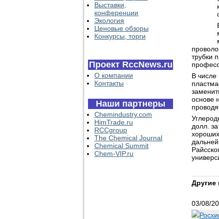
Выставки,
конференции
Экология
Ценовые обзоры
Конкурсы, торги
проволо
трубки 
Проект RccNews.ru
професс
О компании
В числе
Контакты
пластма
заменит
основе н
Наши партнеры
проводя
Chemindustry.com
Углерод
HimTrade.ru
долл. з
RCCgroup
хороших
The Chemical Journal
дальней
Chemical Summit
Райсско
Chem-VIP.ru
универс
Другие 
03/08/2
Росхи