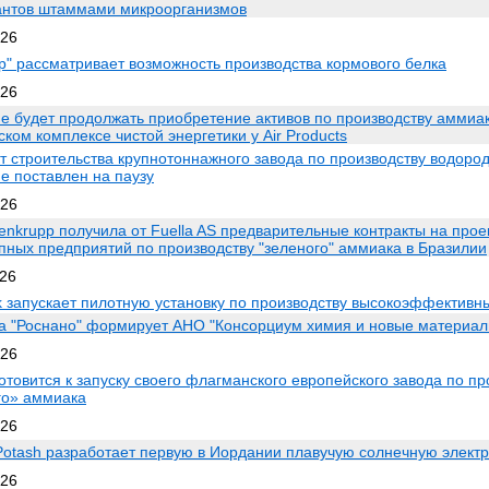
нтов штаммами микроорганизмов
026
р" рассматривает возможность производства кормового белка
026
не будет продолжать приобретение активов по производству аммиак
ком комплексе чистой энергетики у Air Products
т строительства крупнотоннажного завода по производству водоро
е поставлен на паузу
026
enkrupp получила от Fuella AS предварительные контракты на про
упных предприятий по производству "зеленого" аммиака в Бразилии
026
k запускает пилотную установку по производству высокоэффектив
а "Роснано" формирует АНО "Консорциум химия и новые материал
026
готовится к запуску своего флагманского европейского завода по пр
го» аммиака
026
Potash разработает первую в Иордании плавучую солнечную элект
026