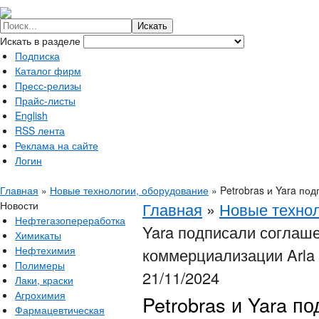
Искать в разделе
Подписка
Каталог фирм
Пресс-релизы
Прайс-листы
English
RSS лента
Реклама на сайте
Логин
Главная
»
Новые технологии, оборудование
»
Petrobras и Yara по
Новости
Главная
»
Новые технол
Нефтегазопереработка
Yara подписали соглаше
Химикаты
Нефтехимия
коммерциализации Arla
Полимеры
21/11/2024
Лаки, краски
Агрохимия
Petrobras и Yara п
Фармацевтическая