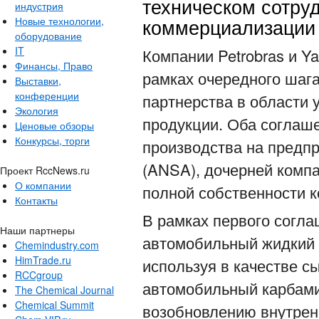
техническом сотру
индустрия
коммерциализации 
Новые технологии,
оборудование
IT
Компании Petrobras и Y
Финансы, Право
рамках очередного шага
Выставки,
конференции
партнерства в области
Экология
продукции. Оба соглаш
Ценовые обзоры
Конкурсы, торги
производства на предпри
(ANSA), дочерней компа
Проект RccNews.ru
О компании
полной собственности к
Контакты
В рамках первого согл
Наши партнеры
автомобильный жидкий 
Chemindustry.com
HimTrade.ru
используя в качестве с
RCCgroup
автомобильный карбамид
The Chemical Journal
Chemical Summit
возобновлению внутрен