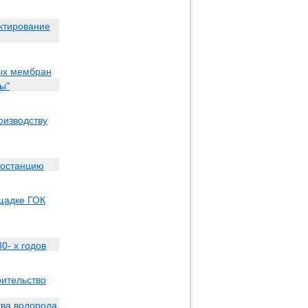
ектирование
ных мембран
ы"
оизводству
ростанцию
щадке ГОК
0- х годов
оительство
тва водорода