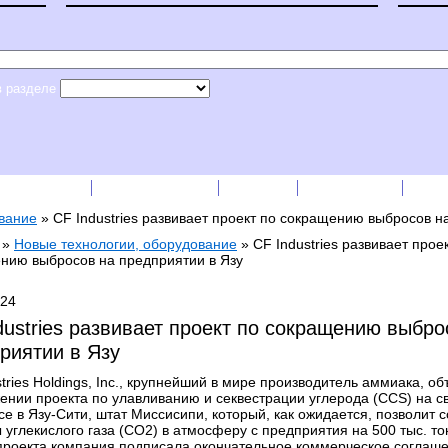
в разделе
сс-релизы
Прайс-листы
English
RSS лента
Рек
вание
»
CF Industries развивает проект по сокращению выбросов н
»
Новые технологии, оборудование
»
CF Industries развивает прое
нию выбросов на предприятии в Язу
024
dustries развивает проект по сокращению выбро
риятии в Язу
tries Holdings, Inc., крупнейший в мире производитель аммиака, о
ении проекта по улавливанию и секвестрации углерода (CCS) на с
е в Язу-Сити, штат Миссисипи, который, как ожидается, позволит с
углекислого газа (CO2) в атмосферу с предприятия на 500 тыс. тон
проекта компания подписала окончательное коммерческое соглаше