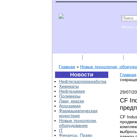
Искать 
Подписка
Каталог фирм
Пре
Главная
»
Новые технологии, оборудо
Новости
Главная
сокраще
Нефтегазопереработка
Химикаты
Нефтехимия
29/07/2
Полимеры
CF In
Лаки, краски
Агрохимия
предп
Фармацевтическая
индустрия
CF Indus
Новые технологии,
продвиж
оборудование
комплекс
IT
выбросы 
Финансы, Право
рамках 