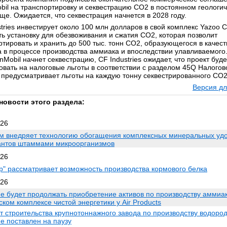
bil на транспортировку и секвестрацию CO2 в постоянном геологи
ще. Ожидается, что секвестрация начнется в 2028 году.
tries инвестирует около 100 млн долларов в свой комплекс Yazoo Ci
ть установку для обезвоживания и сжатия CO2, которая позволит
ртировать и хранить до 500 тыс. тонн CO2, образующегося в качест
а в процессе производства аммиака и впоследствии улавливаемого.
nMobil начнет секвестрацию, CF Industries ожидает, что проект буде
овать на налоговые льготы в соответствии с разделом 45Q Налогово
 предусматривает льготы на каждую тонну секвестрированного CO2
Версия дл
новости этого раздела:
026
м внедряет технологию обогащения комплексных минеральных уд
нтов штаммами микроорганизмов
026
р" рассматривает возможность производства кормового белка
026
не будет продолжать приобретение активов по производству аммиак
ком комплексе чистой энергетики у Air Products
т строительства крупнотоннажного завода по производству водоро
е поставлен на паузу