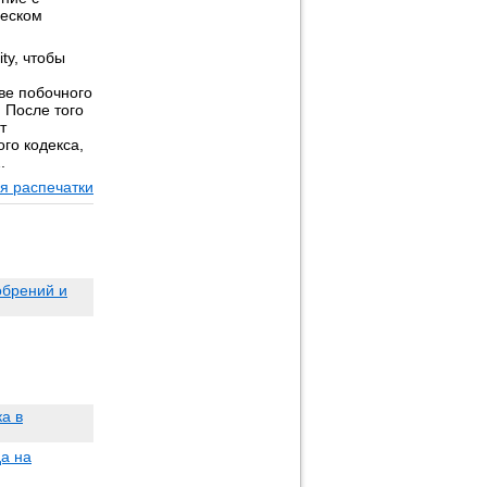
ческом
ty, чтобы
ве побочного
 После того
т
го кодекса,
.
я распечатки
обрений и
а в
да на