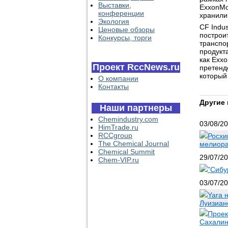
Выставки,
ExxonMo
конференции
хранили
Экология
CF Indus
Ценовые обзоры
построи
Конкурсы, торги
транспо
продукт
как Exxo
Проект RccNews.ru
претенд
который
О компании
Контакты
Другие 
Наши партнеры
Chemindustry.com
03/08/2
HimTrade.ru
RCCgroup
Росхи
The Chemical Journal
мелиора
Chemical Summit
29/07/2
Chem-VIP.ru
"Сибу
03/07/2
Yara 
Луизианс
Проек
Сахалин