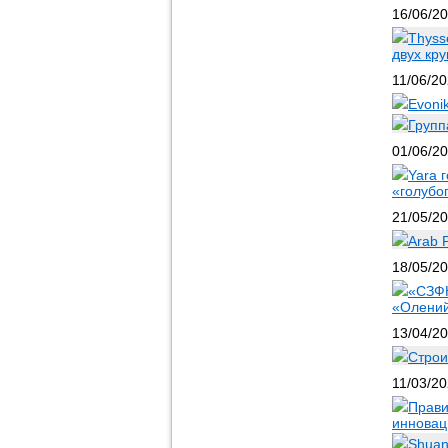
16/06/2
Thyss
двух кр
11/06/2
Evoni
Групп
01/06/2
Yara 
«голубо
21/05/2
Arab 
18/05/2
«СЗФК
«Олений
13/04/2
Строи
11/03/2
Прави
инновац
Shuan