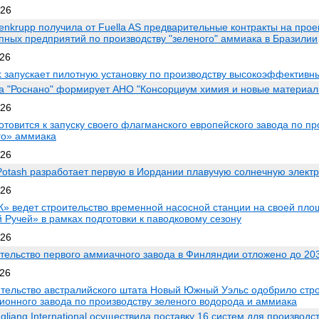
026
enkrupp получила от Fuella AS предварительные контракты на про
упных предприятий по производству "зеленого" аммиака в Бразилии
026
k запускает пилотную установку по производству высокоэффектив
а "Роснано" формирует АНО "Консорциум химия и новые материал
026
готовится к запуску своего флагманского европейского завода по пр
го» аммиака
026
Potash разработает первую в Иордании плавучую солнечную элект
026
» ведет строительство временной насосной станции на своей пло
 Ручей» в рамках подготовки к паводковому сезону
026
тельство первого аммиачного завода в Финляндии отложено до 203
026
тельство австралийского штата Новый Южный Уэльс одобрило стр
ионного завода по производству зеленого водорода и аммиака
gliang International осуществила поставку 16 систем для производс