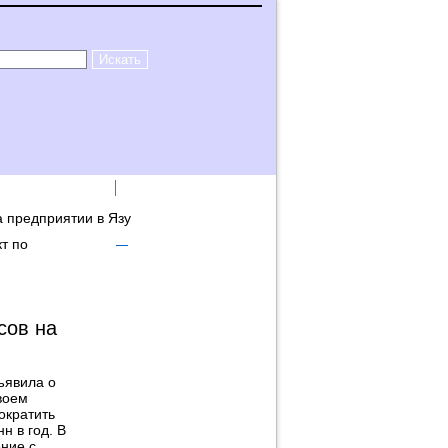
лама на сайте
Логин
а предприятии в Язу
кт по
сов на
бъявила о
воем
ократить
н в год. В
ние с