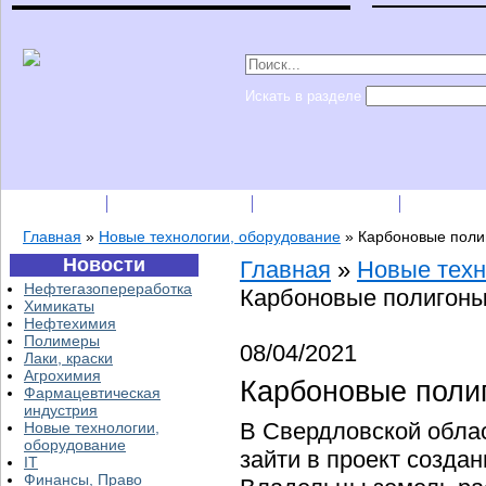
Искать в разделе
Подписка
Каталог фирм
Пресс-релизы
Прайс-
Главная
»
Новые технологии, оборудование
»
Карбоновые поли
Новости
Главная
»
Новые техн
Нефтегазопереработка
Карбоновые полигон
Химикаты
Нефтехимия
Полимеры
08/04/2021
Лаки, краски
Агрохимия
Карбоновые поли
Фармацевтическая
индустрия
В Свердловской обла
Новые технологии,
оборудование
зайти в проект созда
IT
Финансы, Право