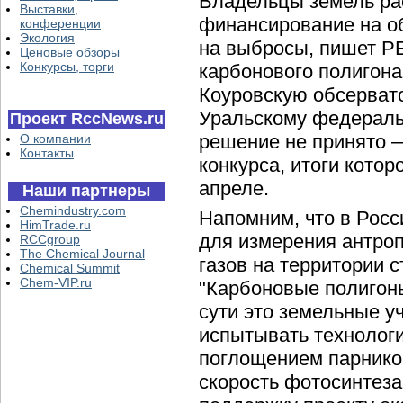
Владельцы земель ра
Выставки,
финансирование на о
конференции
Экология
на выбросы, пишет Р
Ценовые обзоры
Конкурсы, торги
карбонового полигон
Коуровскую обсерват
Уральскому федераль
Проект RccNews.ru
решение не принято —
О компании
Контакты
конкурса, итоги кото
апреле.
Наши партнеры
Chemindustry.com
Напомним, что в Росс
HimTrade.ru
для измерения антро
RCCgroup
The Chemical Journal
газов на территории 
Chemical Summit
Chem-VIP.ru
"Карбоновые полигоны"
сути это земельные уч
испытывать технологи
поглощением парников
скорость фотосинтеза