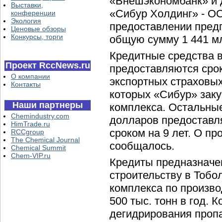
«Внешэкономбанк» и
Выставки,
«Сибур Холдинг» - О
конференции
Экология
предоставлении пред
Ценовые обзоры
Конкурсы, торги
общую сумму 1 441 м
Кредитные средства в
Проект RccNews.ru
предоставляются срок
О компании
экспортных страховых
Контакты
которых «Сибур» заку
Наши партнеры
комплекса. Остальные
Chemindustry.com
долларов предоставл
HimTrade.ru
сроком на 9 лет. О пр
RCCgroup
The Chemical Journal
сообщалось.
Chemical Summit
Chem-VIP.ru
Кредиты предназначе
строительству в Тобо
комплекса по произв
500 тыс. тонн в год.
дегидрирования пропа