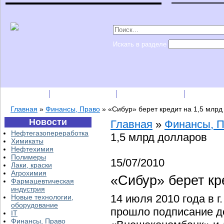
Искать в разделе
Подписка
Каталог фирм
Пресс-релизы
Прайс-
Главная
»
Финансы, Право
»
«Сибур» берет кредит на 1,5 млрд
Новости
Главная
»
Финансы, 
Нефтегазопереработка
1,5 млрд долларов
Химикаты
Нефтехимия
Полимеры
15/07/2010
Лаки, краски
Агрохимия
«Сибур» берет кр
Фармацевтическая
индустрия
14 июля 2010 года в 
Новые технологии,
оборудование
прошло подписание д
IT
Финансы, Право