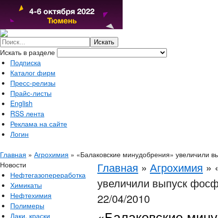
Искать в разделе
Подписка
Каталог фирм
Пресс-релизы
Прайс-листы
English
RSS лента
Реклама на сайте
Логин
Главная
»
Агрохимия
»
«Балаковские минудобрения» увеличили в
Новости
Главная
»
Агрохимия
»
Нефтегазопереработка
увеличили выпуск фосф
Химикаты
Нефтехимия
22/04/2010
Полимеры
«Балаковские мину
Лаки, краски