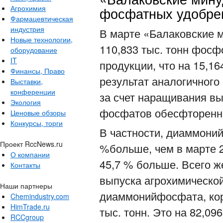
Агрохимия
фосфатных удобре
Фармацевтическая
индустрия
В марте «Балаковские 
Новые технологии,
110,833 тыс. тонн фос
оборудование
IT
продукции, что на 15,16
Финансы, Право
результат аналогичного
Выставки,
конференции
за счет наращивания в
Экология
фосфатов обесфторенн
Ценовые обзоры
Конкурсы, торги
В частности, диаммони
Проект RccNews.ru
%больше, чем в марте 2
О компании
45,7 % больше. Всего ж
Контакты
выпуска агрохимическо
Наши партнеры
диаммонийфосфата, кор
Chemindustry.com
HimTrade.ru
тыс. тонн. Это на 82,09
RCCgroup