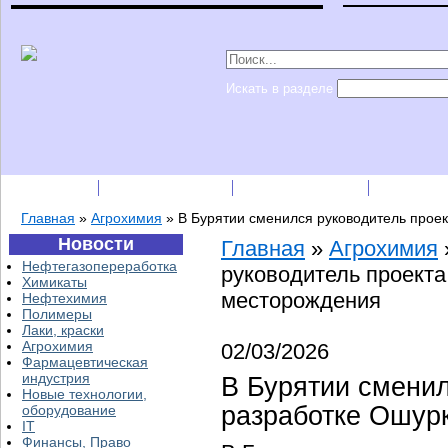
Искать в разделе
Подписка
Каталог фирм
Пресс-релизы
Прайс-
Главная
»
Агрохимия
»
В Бурятии сменился руководитель прое
Новости
Главная
»
Агрохимия
Нефтегазопереработка
руководитель проекта
Химикаты
месторождения
Нефтехимия
Полимеры
Лаки, краски
Агрохимия
02/03/2026
Фармацевтическая
индустрия
В Бурятии сменил
Новые технологии,
разработке Ошур
оборудование
IT
Финансы, Право