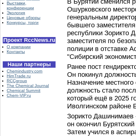
В Бурятии сменился р
Выставки,
конференции
Ошурковского местор
Экология
генеральным директо
Ценовые обзоры
Конкурсы, торги
бывшего заместителя
республики Зорикто 
Проект RccNews.ru
заместителя по безоп
О компании
полиции в отставке А
Контакты
"Сибирский экономист
Наши партнеры
Ранее пост гендирект
Chemindustry.com
Он покинул должность
HimTrade.ru
RCCgroup
Назначение местного
The Chemical Journal
должность стало пос
Chemical Summit
Chem-VIP.ru
который ещё в 2025 г
Иволгинском районе Б
Зорикто Дашинимаев -
он окончил Бурятский
Затем учился в аспир