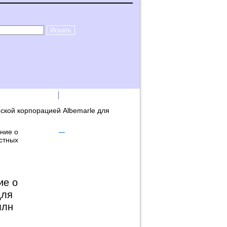
лама на сайте
Логин
ской корпорацией Albemarle для
ние о
стных
ие о
для
млн