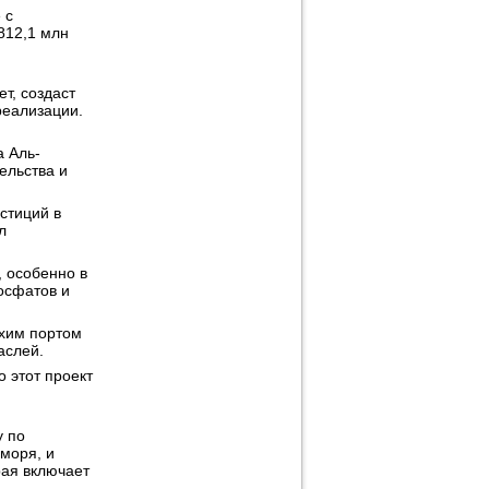
 с
812,1 млн
т, создаст
реализации.
 Аль-
ельства и
стиций в
л
 особенно в
осфатов и
ухим портом
аслей.
 этот проект
y по
моря, и
рая включает