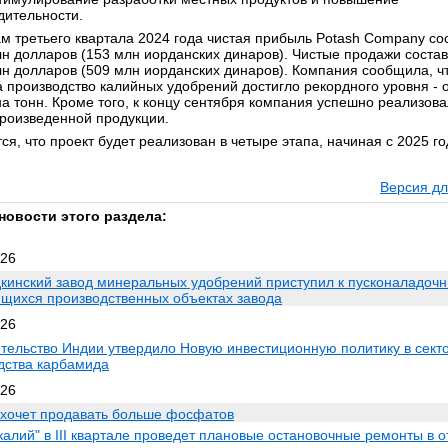
дительности.
ам третьего квартала 2024 года чистая прибыль Potash Company со
лн долларов (153 млн иорданских динаров). Чистые продажи соста
лн долларов (509 млн иорданских динаров). Компания сообщила, чт
а производство калийных удобрений достигло рекордного уровня - о
а тонн. Кроме того, к концу сентября компания успешно реализова
роизведенной продукции.
я, что проект будет реализован в четыре этапа, начиная с 2025 го
Версия дл
новости этого раздела:
026
кинский завод минеральных удобрений приступил к пусконаладоч
ящихся производственных объектах завода
026
тельство Индии утвердило Новую инвестиционную политику в сект
дства карбамида
026
 хочет продавать больше фосфатов
калий" в III квартале проведет плановые остановочные ремонты в 