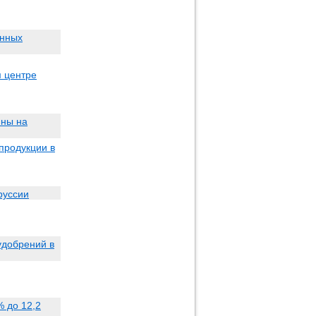
енных
м центре
ины на
продукции в
руссии
удобрений в
% до 12,2