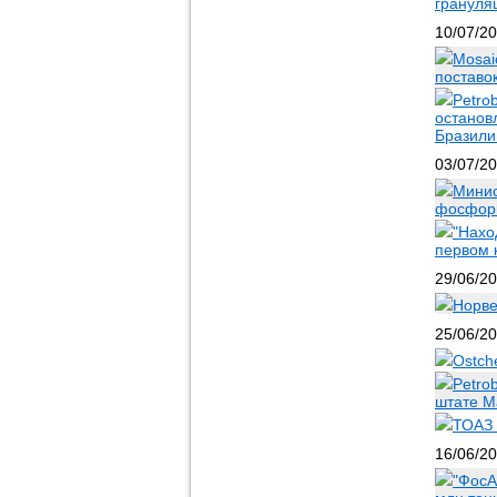
грануля
10/07/2
Mosai
поставо
Petro
останов
Бразили
03/07/2
Минис
фосфорн
"Нахо
первом 
29/06/2
Норве
25/06/2
Ostch
Petro
штате М
ТОАЗ 
16/06/2
"ФосА