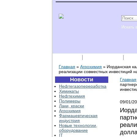
Искать 
Подписка
Каталог фирм
Пре
Главная
»
Агрохимия
»
Иорданская ка
реализации совместных инвестиций н
Новости
Главная
партнер
Нефтегазопереработка
инвести
Химикаты
Нефтехимия
Полимеры
09/01/2
Лаки, краски
Иорда
Агрохимия
Фармацевтическая
партн
индустрия
реали
Новые технологии,
оборудование
долл
IT