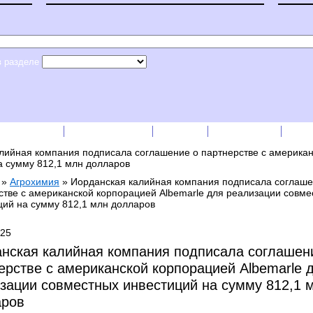
в разделе
сс-релизы
Прайс-листы
English
RSS лента
Рек
лийная компания подписала соглашение о партнерстве с американ
а сумму 812,1 млн долларов
»
Агрохимия
»
Иорданская калийная компания подписала соглаше
стве с американской корпорацией Albemarle для реализации совме
ций на сумму 812,1 млн долларов
025
нская калийная компания подписала соглашен
ерстве с американской корпорацией Albemarle 
зации совместных инвестиций на сумму 812,1 
аров