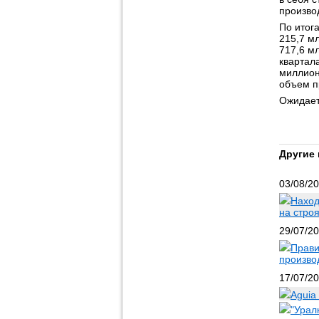
произво
По итог
215,7 м
717,6 м
квартал
миллион
объем п
Ожидаетс
Другие 
03/08/2
Наход
на стро
29/07/2
Прави
произво
17/07/2
Aguia
"Урал