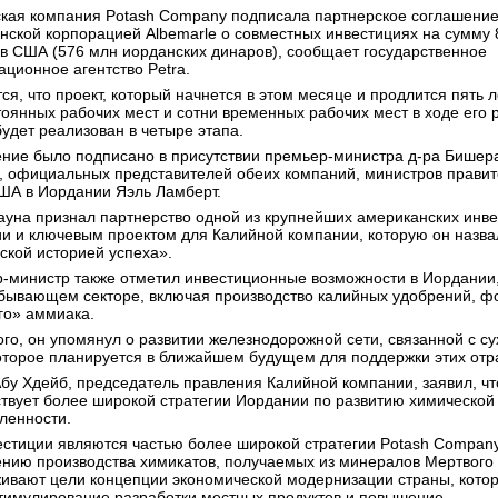
кая компания Potash Company подписала партнерское соглашение
нской корпорацией Albemarle о совместных инвестициях на сумму 
в США (576 млн иорданских динаров), сообщает государственное
ционное агентство Petra.
я, что проект, который начнется в этом месяце и продлится пять ле
тоянных рабочих мест и сотни временных рабочих мест в ходе его 
будет реализован в четыре этапа.
ние было подписано в присутствии премьер-министра д-ра Бишера
, официальных представителей обеих компаний, министров правит
ША в Иордании Яэль Ламберт.
ауна признал партнерство одной из крупнейших американских инве
и и ключевым проектом для Калийной компании, которую он назва
ской историей успеха».
-министр также отметил инвестиционные возможности в Иордании,
бывающем секторе, включая производство калийных удобрений, ф
го» аммиака.
ого, он упомянул о развитии железнодорожной сети, связанной с с
оторое планируется в ближайшем будущем для поддержки этих отр
бу Хдейб, председатель правления Калийной компании, заявил, что
ствует более широкой стратегии Иордании по развитию химической
енности.
естиции являются частью более широкой стратегии Potash Compan
нию производства химикатов, получаемых из минералов Мертвого 
ивают цели концепции экономической модернизации страны, кото
стимулирование разработки местных продуктов и повышение