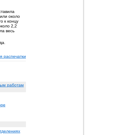
ставила
вили около
о к концу
коло 2,2
ла весь
да.
я распечатки
ным работам
оре
отделениях