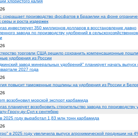
ции хлористого калия
026
c сокращает производство фосфатов в Бразилии на фоне огранич
к серы и роста издержек
bras инвестирует 350 миллионов долларов в восстановление давно
ленного завода по производству удобрений в сельскохозяйственно
и
026
терство торговли США решило сохранить компенсационные пошл
ые удобрения из России
дкинский завод минеральных удобрений" планирует начать выпуск 
квартале 2027 года
026
гия повысит таможенные пошлины на удобрения из России и Бело
026
em возобновил морской экспорт карбамида
bras планирует возобновить строительство завода по производству 
ату-Гросу-ду-Сул к сентябрю
в 2025 году выработал 1,83 млн тонн карбамида
026
гро" в 2025 году увеличила выпуск агрохимической продукции на 4