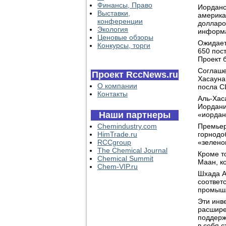
Финансы, Право
Иорданс
Выставки,
америка
конференции
долларо
Экология
информа
Ценовые обзоры
Ожидаетс
Конкурсы, торги
650 пос
Проект 
Соглаше
Проект RccNews.ru
Хасауна
О компании
посла С
Контакты
Аль-Хас
Иордани
Наши партнеры
«иордан
Chemindustry.com
Премьер
HimTrade.ru
горнодо
RCCgroup
«зелено
The Chemical Journal
Кроме т
Chemical Summit
Маан, к
Chem-VIP.ru
Шхада А
соответ
промышл
Эти инв
расшире
поддерж
в себя 