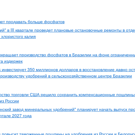
чет продавать больше фосфатов
ий" в III квартале проведет плановые остановочные ремонты в отд
 хлористого калия
окращает производство фосфатов в Бразилии на фоне ограниченн
та издержек
s инвестирует 350 миллионов долларов в восстановление давно ос
производству удобрений в сельскохозяйственном центре Бразилии
рство торговли США решило сохранить компенсационные пошлин
из России
нский завод минеральных удобрений" планирует начать выпуск про
ртале 2027 года
 повысит таможенные пошлины на удобрения из России и Белорус