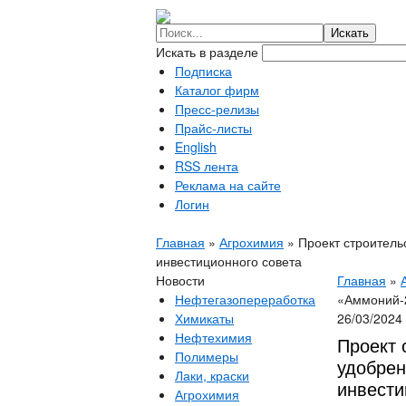
Искать в разделе
Подписка
Каталог фирм
Пресс-релизы
Прайс-листы
English
RSS лента
Реклама на сайте
Логин
Главная
»
Агрохимия
»
Проект строитель
инвестиционного совета
Новости
Главная
»
Нефтегазопереработка
«Аммоний-2
Химикаты
26/03/2024
Нефтехимия
Проект 
Полимеры
удобрен
Лаки, краски
инвести
Агрохимия