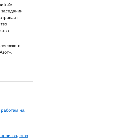
ний-2»
а заседании
атривает
ство
ства
елеевского
Азот»,
 работам на
 производства