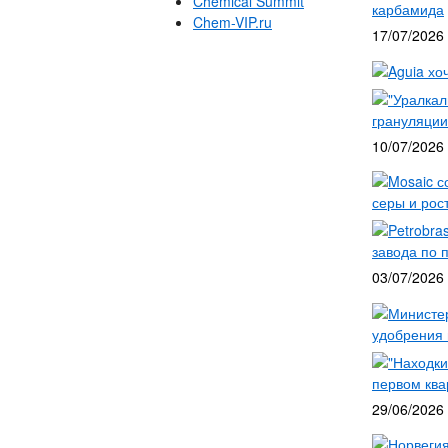
Chemical Summit
карбамида
Chem-VIP.ru
17/07/2026
Aguia хо
"Уралкал
грануляции
10/07/2026
Mosaic с
серы и рос
Petrobra
завода по 
03/07/2026
Министе
удобрения 
"Находки
первом ква
29/06/2026
Норвегия