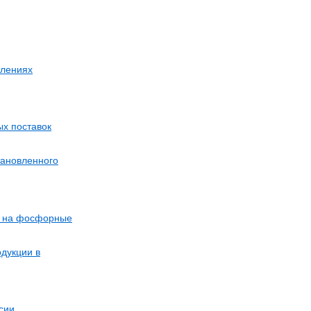
елениях
ых поставок
тановленного
ы на фосфорные
дукции в
сии