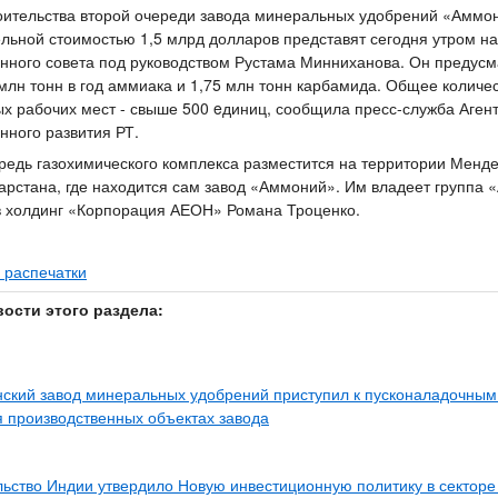
оительства второй очереди завода минеральных удобрений «Аммо
льной стоимостью 1,5 млрд долларов представят сегодня утром н
нного совета под руководством Рустама Минниханова. Он предусм
 млн тонн в год аммиака и 1,75 млн тонн карбамида. Общее количе
х рабочих мест - свыше 500 eдиниц, сообщила пресс-служба Агент
нного развития РТ.
редь газохимического комплекса разместится на территории Менд
арстана, где находится сам завод «Аммоний». Им владеет группа «
 холдинг «Корпорация АЕОН» Романа Троценко.
 распечатки
вости этого раздела:
ский завод минеральных удобрений приступил к пусконаладочным
 производственных объектах завода
ьство Индии утвердило Новую инвестиционную политику в секторе