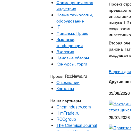
Фармацевтическая
Проект стр
индустрия
предварите
Новые технологии,
инвестицио
оборудование
выпуск 1,2
IT
создаваемы
Финансы, Право
инвестицио
Выставки,
Вторая оче
конференции
района Тат
Экология
входящая в
Ценовые обзоры
Конкурсы, торги
Версия для
Проект RccNews.ru
Другие но
О компании
Контакты
03/08/2026
Наши партнеры
Находкин
Chemindustry.com
строящихся
HimTrade.ru
29/07/2026
RCCgroup
The Chemical Journal
Правител