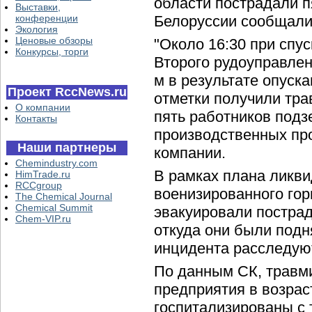
области пострадали п
Выставки,
конференции
Белоруссии сообщали
Экология
Ценовые обзоры
"Около 16:30 при спус
Конкурсы, торги
Второго рудоуправлен
м в результате опуск
Проект RccNews.ru
отметки получили тра
О компании
пять работников подз
Контакты
производственных про
Наши партнеры
компании.
Chemindustry.com
В рамках плана ликви
HimTrade.ru
RCCgroup
военизированного гор
The Chemical Journal
Chemical Summit
эвакуировали пострад
Chem-VIP.ru
откуда они были подн
инцидента расследую
По данным СК, травм
предприятия в возрас
госпитализированы с