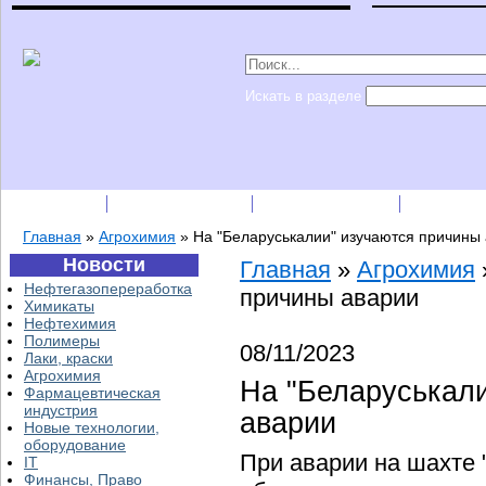
Искать в разделе
Подписка
Каталог фирм
Пресс-релизы
Прайс-
Главная
»
Агрохимия
»
На "Беларуськалии" изучаются причины
Новости
Главная
»
Агрохимия
Нефтегазопереработка
причины аварии
Химикаты
Нефтехимия
Полимеры
08/11/2023
Лаки, краски
Агрохимия
На "Беларуськал
Фармацевтическая
индустрия
аварии
Новые технологии,
оборудование
При аварии на шахте 
IT
Финансы, Право