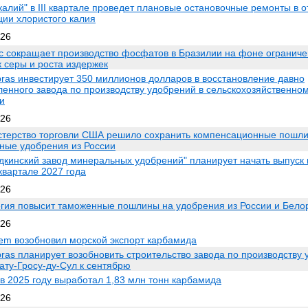
калий" в III квартале проведет плановые остановочные ремонты в 
ции хлористого калия
026
c сокращает производство фосфатов в Бразилии на фоне огранич
к серы и роста издержек
bras инвестирует 350 миллионов долларов в восстановление давно
ленного завода по производству удобрений в сельскохозяйственно
и
026
терство торговли США решило сохранить компенсационные пошл
ые удобрения из России
дкинский завод минеральных удобрений" планирует начать выпуск 
квартале 2027 года
026
гия повысит таможенные пошлины на удобрения из России и Бело
026
em возобновил морской экспорт карбамида
bras планирует возобновить строительство завода по производству 
ату-Гросу-ду-Сул к сентябрю
в 2025 году выработал 1,83 млн тонн карбамида
026