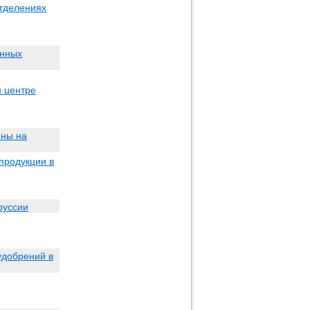
отделениях
енных
м центре
ины на
продукции в
руссии
удобрений в