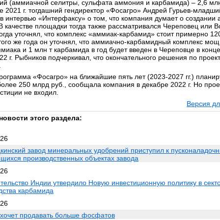
ий (аммиачной селитры, сульфата аммония и карбамида) – 2,6 млн 
е 2021 г. тогдашний гендиректор «Фосагро» Андрей Гурьев-младши
 в интервью «Интерфаксу» о том, что компания думает о создании 
 В качестве площадки тогда также рассматривался Череповец или В
тогда уточнял, что комплекс «аммиак-карбамид» стоит примерно 12
того же года он уточнял, что аммиачно-карбамидный комплекс мощ
миака и 1 млн т карбамида в год будет введен в Череповце в конце 
22 г. Рыбников подчеркивал, что окончательного решения по проект
.
рограмма «Фосагро» на ближайшие пять лет (2023-2027 гг.) планир
более 250 млрд руб., сообщала компания в декабре 2022 г. Но прое
стиции не входил.
Версия дл
новости этого раздела:
026
кинский завод минеральных удобрений приступил к пусконаладоч
ящихся производственных объектах завода
026
тельство Индии утвердило Новую инвестиционную политику в сект
дства карбамида
026
 хочет продавать больше фосфатов