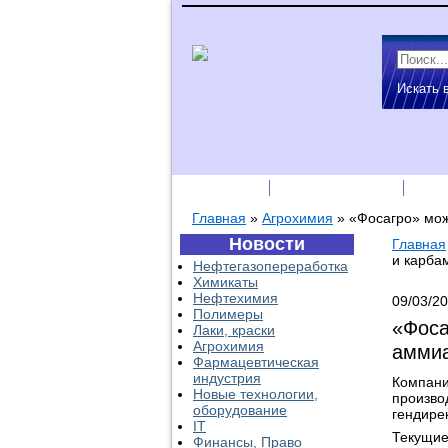
Искать 
Подписка
Каталог фирм
Пре
Главная
»
Агрохимия
»
«Фосагро» мож
Новости
Главная
и карба
Нефтегазопереработка
Химикаты
Нефтехимия
09/03/2
Полимеры
«Фоса
Лаки, краски
Агрохимия
аммиа
Фармацевтическая
индустрия
Компани
Новые технологии,
произво
оборудование
гендире
IT
Текущие
Финансы, Право