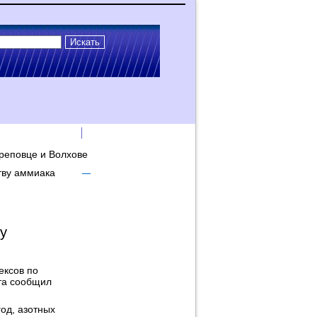
лама на сайте
Логин
ереповце и Волхове
тву аммиака
у
ексов по
та сообщил
од, азотных