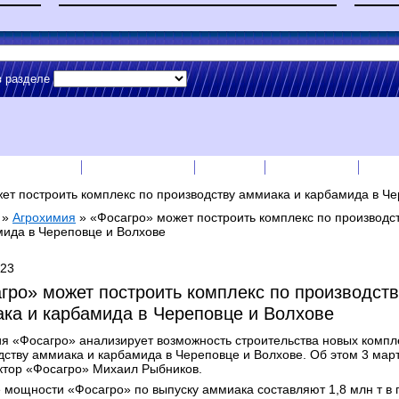
в разделе
сс-релизы
Прайс-листы
English
RSS лента
Рек
ет построить комплекс по производству аммиака и карбамида в Ч
»
Агрохимия
»
«Фосагро» может построить комплекс по производс
мида в Череповце и Волхове
023
гро» может построить комплекс по производств
ка и карбамида в Череповце и Волхове
я «Фосагро» анализирует возможность строительства новых компл
дству аммиака и карбамида в Череповце и Волхове. Об этом 3 мар
ктор «Фосагро» Михаил Рыбников.
 мощности «Фосагро» по выпуску аммиака составляют 1,8 млн т в г