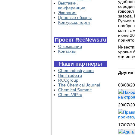
удобрен
Выставки,
середин
конференции
говорил
Экология
завода.
Ценовые обзоры
Гурьев 
Конкурсы, торги
ноябре 
млн т ам
июне 20
Проект RccNews.ru
принято
О компании
Инвестп
Контакты
уровне 
эти инве
Наши партнеры
Chemindustry.com
Другие 
HimTrade.ru
RCCgroup
The Chemical Journal
03/08/2
Chemical Summit
Наход
Chem-VIP.ru
на стро
29/07/2
Прави
произво
17/07/2
Aguia