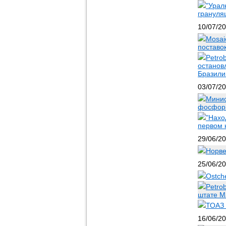
"Урал
грануля
10/07/2
Mosai
поставо
Petro
останов
Бразили
03/07/2
Минис
фосфорн
"Нахо
первом 
29/06/2
Норве
25/06/2
Ostch
Petro
штате М
ТОАЗ 
16/06/2