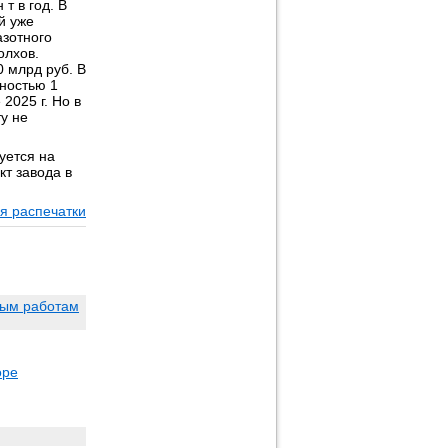
т в год. В
й уже
азотного
олхов.
0 млрд руб. В
ностью 1
2025 г. Но в
у не
уется на
кт завода в
я распечатки
ным работам
оре