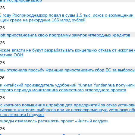
в в Росприроднадзор
026
5 году Росприроднадзор подал в суды 1,5 тыс. исков о возмещении
щей среде на рекордные 166 млрд рублей
026
soft приостановила свою программу закупок углеродных кредитов
026
йские власти не будут разрабатывать концепцию отказа от ископае
иативе ООН
026
овь отклонила просьбу Франции приостановить сбор ЕС за выброс
026
и китайский производитель удобрений Yunnan Yuntianhua получили
второго периода мониторинга совместного углеродного проекта
026
с кратного повышения штрафов для предприятий за отказ установ
ического контроля выбросов или их несвоевременную установку об
е по экологии Госдумы
ироды отказалось расширять проект «Чистый воздух»
026