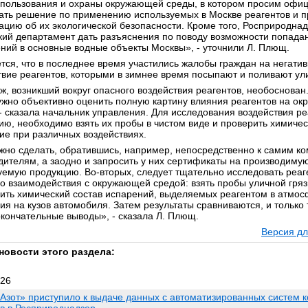
пользования и охраны окружающей среды, в котором просим офи
ать решение по применению используемых в Москве реагентов и п
цию об их экологической безопасности. Кроме того, Росприроднад
кий департамент дать разъяснения по поводу возможности попада
ений в основные водные объекты Москвы», - уточнили Л. Плющ.
тся, что в последнее время участились жалобы граждан на негати
твие реагентов, которыми в зимнее время посыпают и поливают ул
ж, возникший вокруг опасного воздействия реагентов, необоснован
нужно объективно оценить полную картину влияния реагентов на о
 - сказала начальник управления. Для исследования воздействия ре
ию, необходимо взять их пробы в чистом виде и проверить химичес
ие при различных воздействиях.
жно сделать, обратившись, например, непосредственно к самим к
дителям, а заодно и запросить у них сертификаты на производиму
уемую продукцию. Во-вторых, следует тщательно исследовать реаг
го взаимодействия с окружающей средой: взять пробы уличной гряз
ить химический состав испарений, выделяемых реагентом в атмос
ия на кузов автомобиля. Затем результаты сравниваются, и только
окончательные выводы», - сказала Л. Плющ.
Версия дл
новости этого раздела:
026
Азот» приступило к выдаче данных с автоматизированных систем 