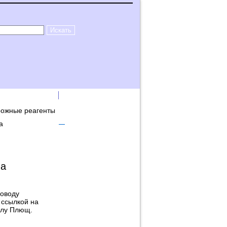
лама на сайте
Логин
рожные реагенты
а
на
поводу
 ссылкой на
илу Плющ.