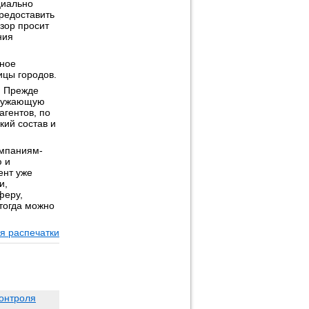
циально
редоставить
зор просит
ния
вное
ицы городов.
. Прежде
кружающую
агентов, по
кий состав и
омпаниям-
ю и
ент уже
и,
феру,
 тогда можно
я распечатки
контроля