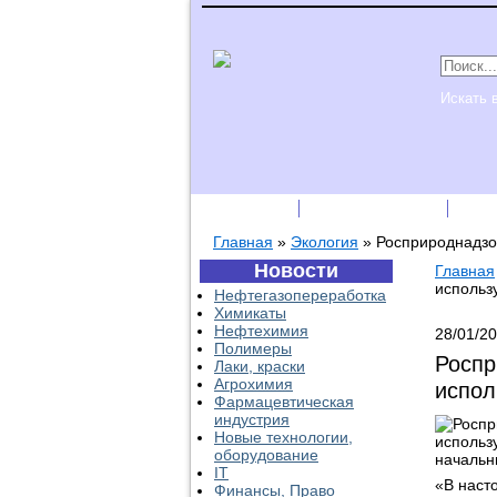
Искать 
Подписка
Каталог фирм
Пре
Главная
»
Экология
»
Росприроднадзо
Новости
Главная
использ
Нефтегазопереработка
Химикаты
Нефтехимия
28/01/2
Полимеры
Роспр
Лаки, краски
Агрохимия
испол
Фармацевтическая
индустрия
Роспр
Новые технологии,
использ
оборудование
начальн
IT
«В наст
Финансы, Право