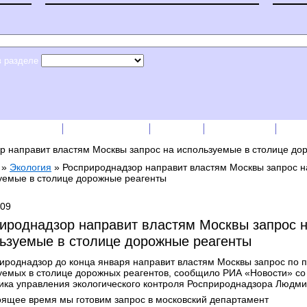
в разделе
сс-релизы
Прайс-листы
English
RSS лента
Рек
р направит властям Москвы запрос на используемые в столице до
»
Экология
»
Росприроднадзор направит властям Москвы запрос н
уемые в столице дорожные реагенты
009
ироднадзор направит властям Москвы запрос 
ьзуемые в столице дорожные реагенты
ироднадзор до конца января направит властям Москвы запрос по 
уемых в столице дорожных реагентов, сообщило РИА «Новости» со
ика управления экологического контроля Росприроднадзора Людм
оящее время мы готовим запрос в московский департамент