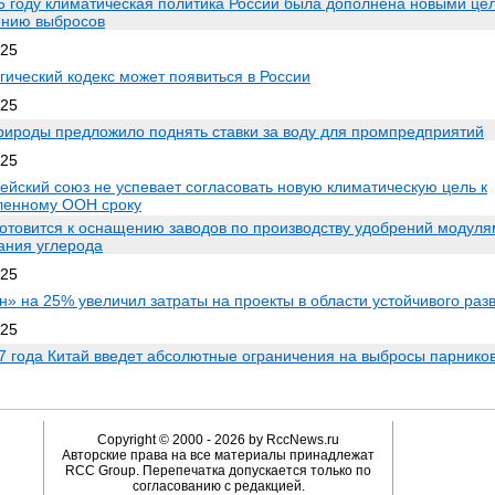
5 году климатическая политика России была дополнена новыми це
нию выбросов
025
гический кодекс может появиться в России
025
ироды предложило поднять ставки за воду для промпредприятий
025
ейский союз не успевает согласовать новую климатическую цель к
ленному ООН сроку
отовится к оснащению заводов по производству удобрений модул
ания углерода
025
н» на 25% увеличил затраты на проекты в области устойчивого раз
025
7 года Китай введет абсолютные ограничения на выбросы парников
Copyright © 2000 - 2026 by RccNews.ru
Авторские права на все материалы принадлежат
RCC Group. Перепечатка допускается только по
согласованию с редакцией.