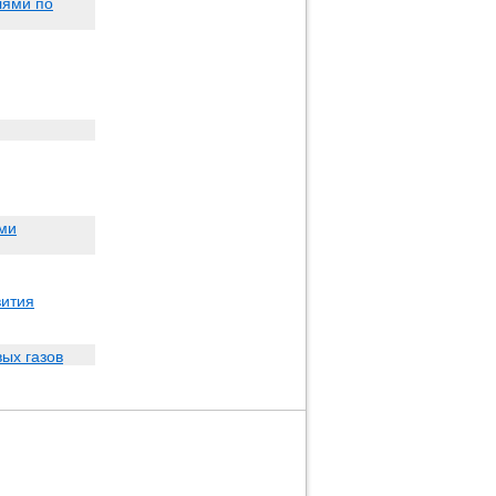
лями по
ями
вития
ых газов