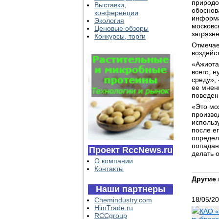
природо
Выставки,
обоснов
конференции
информа
Экология
московс
Ценовые обзоры
загрязн
Конкурсы, торги
Отмечае
воздейс
«Ажиота
всего, 
среду»,
ее мнен
поведен
«Это мо
произво
использ
после е
определ
попадан
Проект RccNews.ru
делать 
О компании
Контакты
Другие 
Наши партнеры
18/05/2
Chemindustry.com
HimTrade.ru
КАО «
RCCgroup