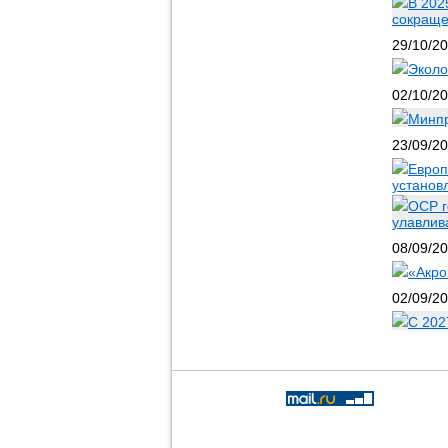
В 202
сокраще
29/10/2
Эколо
02/10/2
Минпр
23/09/2
Европ
установ
OCP г
улавлив
08/09/2
«Акро
02/09/2
С 202