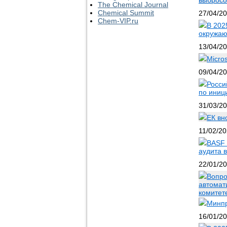
выбросо
The Chemical Journal
Chemical Summit
27/04/2
Chem-VIP.ru
В 202
окружаю
13/04/2
Micro
09/04/2
Росси
по иниц
31/03/2
ЕК вн
11/02/2
BASF 
аудита 
22/01/2
Вопро
автомат
комитет
Минпр
16/01/2