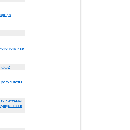
 вреда
мого топлива
ы CO2
 результаты
ить системы
суждается в