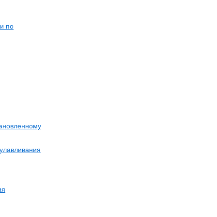
и по
тановленному
 улавливания
ия