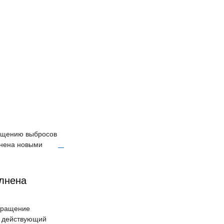
ращению выбросов
лнена новыми
олнена
окращение
е действующий