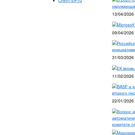
Chem-VIP.ru
окружающей
13/04/2026
Microsof
09/04/2026
Российск
инициатив
31/03/2026
ЕК вновь
11/02/2026
BASF и к
второго пе
22/01/2026
Вопрос к
автоматиче
комитете п
Минприро