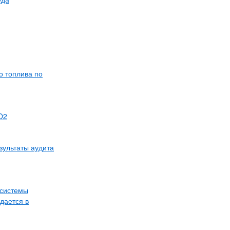
о топлива по
O2
зультаты аудита
 системы
дается в