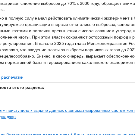
сматривал снижение выбросов до 70% к 2030 году, обращает вним
с».
о в полную силу начал действовать климатический эксперимент в
егулируемые организации впервые отчитались о выбросах, сопостав
ными квотами и погасили превышения с использованием углеродн
олнения квоты. При этом власти сохраняют осторожный подход к
о регулирования. В начале 2025 года глава Минэкономразвития Ро
 заявлял, что введение платы за выбросы парниковых газов до 202
нецелесообразно. Бизнес, в свою очередь, выражает обеспокоенн
м нормативной базы и тиражированием сахалинского эксперимент
 распечатки
вости этого раздела:
т» приступило к выдаче данных с автоматизированных систем кон
днадзор
оду Росприроднадзор подал в суды 1,5 тыс. исков о возмещении вр