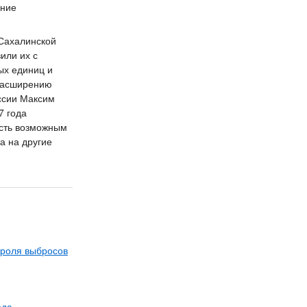
ание
 Сахалинской
или их с
ых единиц и
 расширению
ссии Максим
7 года
ость возможным
а на другие
троля выбросов
еда