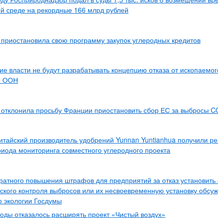
 среде на рекордные 166 млрд рублей
t приостановила свою программу закупок углеродных кредитов
ие власти не будут разрабатывать концепцию отказа от ископаемог
е ООН
 отклонила просьбу Франции приостановить сбор ЕС за выбросы C
итайский производитель удобрений Yunnan Yuntianhua получили ре
риода мониторинга совместного углеродного проекта
ратного повышения штрафов для предприятий за отказ установить
ского контроля выбросов или их несвоевременную установку обсуж
о экологии Госдумы
ды отказалось расширять проект «Чистый воздух»