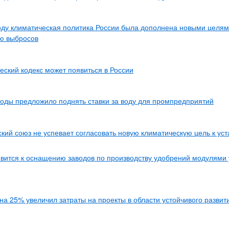
оду климатическая политика России была дополнена новыми целям
ю выбросов
еский кодекс может появиться в России
ды предложило поднять ставки за воду для промпредприятий
кий союз не успевает согласовать новую климатическую цель к ус
вится к оснащению заводов по производству удобрений модулями
на 25% увеличил затраты на проекты в области устойчивого развит