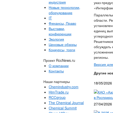
индустрия
указ преду
Новые технологии,
«Интерфак
оборудование
Параллельн
IT
области. Р
Финансы, Право
установлен
Выставки,
единиц вып
конференции
углеродног
Экология
Решетников
Ценовые обзоры
обсуждать 
Конкурсы, торги
усложнение
регионы.
Проект RccNews.ru
Версия для
О компании
Контакты
Другие но
Наши партнеры
18/05/2026
Chemindustry.com
КАО «Азо
HimTrade.ru
в Росприро
RCCgroup
The Chemical Journal
27/04/2026
Chemical Summit
В 2025 г