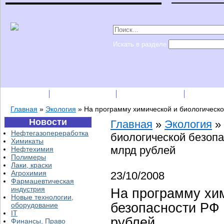
Искать в разделе
Подписка
Каталог фирм
Пресс-релизы
Прайс-
Главная
»
Экология
»
На программу химической и биологическо
Новости
Главная
»
Экология
»
Нефтегазопереработка
биологической безопа
Химикаты
млрд рублей
Нефтехимия
Полимеры
Лаки, краски
Агрохимия
23/10/2008
Фармацевтическая
индустрия
На программу хим
Новые технологии,
безопасности РФ 
оборудование
IT
рублей
Финансы, Право