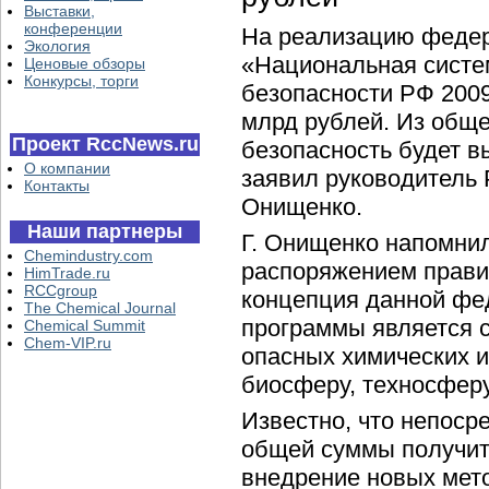
Выставки,
конференции
На реализацию феде
Экология
«Национальная систе
Ценовые обзоры
Конкурсы, торги
безопасности РФ 2009
млрд рублей. Из общ
Проект RccNews.ru
безопасность будет в
О компании
заявил руководитель
Контакты
Онищенко.
Наши партнеры
Г. Онищенко напомнил,
Chemindustry.com
распоряжением прави
HimTrade.ru
RCCgroup
концепция данной фе
The Chemical Journal
программы является 
Chemical Summit
Chem-VIP.ru
опасных химических и
биосферу, техносферу
Известно, что непоср
общей суммы получит 
внедрение новых мето