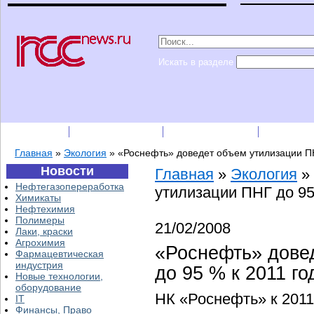
Искать в разделе
Подписка
Каталог фирм
Пресс-релизы
Прайс-
Главная
»
Экология
»
«Роснефть» доведет объем утилизации ПН
Новости
Главная
»
Экология
»
Нефтегазопереработка
утилизации ПНГ до 95
Химикаты
Нефтехимия
Полимеры
21/02/2008
Лаки, краски
Агрохимия
«Роснефть» дове
Фармацевтическая
индустрия
до 95 % к 2011 го
Новые технологии,
оборудование
НК «Роснефть» к 2011
IT
Финансы, Право