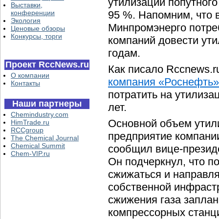
утилизации попутного
Выставки,
конференции
95 %. Напомним, что 
Экология
Минпромэнерго потре
Ценовые обзоры
Конкурсы, торги
компаний довести ут
годам.
Проект RccNews.ru
Как писало Rccnews.r
О компании
компания «Роснефть»
Контакты
потратить на утилиза
Наши партнеры
лет.
Chemindustry.com
Основной объем утил
HimTrade.ru
RCCgroup
предприятие компани
The Chemical Journal
Chemical Summit
сообщил вице-презид
Chem-VIP.ru
Он подчеркнул, что п
сжижаться и направля
собственной инфраст
сжижения газа заплан
компрессорных станц