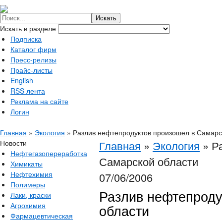
Искать в разделе
Подписка
Каталог фирм
Пресс-релизы
Прайс-листы
English
RSS лента
Реклама на сайте
Логин
Главная
»
Экология
»
Разлив нефтепродуктов произошел в Самарс
Новости
Главная
»
Экология
»
Р
Нефтегазопереработка
Самарской области
Химикаты
Нефтехимия
07/06/2006
Полимеры
Разлив нефтепроду
Лаки, краски
Агрохимия
области
Фармацевтическая