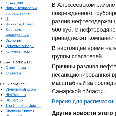
индустрия
В Алексеевском районе
Новые технологии,
поврежденного трубоп
оборудование
IT
разлив нефтесодержаще
Финансы, Право
500 куб. м нефтеводяно
Выставки,
конференции
принадлежит компании 
Экология
Ценовые обзоры
В настоящее время на 
Конкурсы, торги
группы спасателей.
Проект RccNews.ru
Причины разлива нефте
О компании
Контакты
несанкционированная в
масштабный за последн
Наши партнеры
Chemindustry.com
Самарской области.
HimTrade.ru
Версия для распечатки
RCCgroup
The Chemical Journal
Chemical Summit
Другие новости этого 