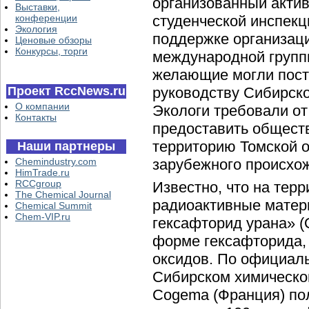
организованный актив
Выставки,
конференции
студенческой инспек
Экология
поддержке организаци
Ценовые обзоры
Конкурсы, торги
международной группы
желающие могли пост
Проект RccNews.ru
руководству Сибирско
О компании
Экологи требовали о
Контакты
предоставить общест
территорию Томской 
Наши партнеры
Chemindustry.com
зарубежного происхо
HimTrade.ru
RCCgroup
Известно, что на тер
The Chemical Journal
радиоактивные матер
Chemical Summit
Chem-VIP.ru
гексафторид урана» (
форме гексафторида,
оксидов. По официаль
Сибирском химическо
Cogema (Франция) по