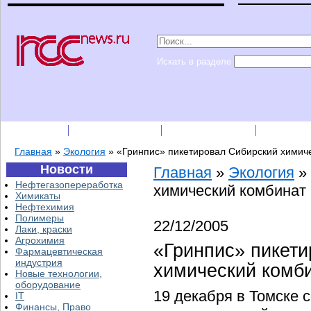
Искать в разделе
Подписка
Каталог фирм
Пресс-релизы
Прайс-
Главная
»
Экология
»
«Гринпис» пикетировал Сибирский химич
Новости
Главная
»
Экология
»
Нефтегазопереработка
химический комбинат
Химикаты
Нефтехимия
Полимеры
22/12/2005
Лаки, краски
Агрохимия
«Гринпис» пикет
Фармацевтическая
индустрия
химический комб
Новые технологии,
оборудование
19 декабря в Томске с
IT
Финансы, Право