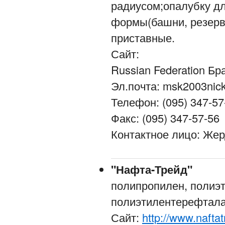
радиусом;опалубку д
формы(башни, резерву
приставные.
Сайт:
Russian Federation Бр
Эл.почта: msk2003nick
Телефон: (095) 347-57
Факс: (095) 347-57-56
Контактное лицо: Же
"Нафта-Трейд"
полипропилен, полиэ
полиэтилентерефтал
Сайт:
http://www.naftat