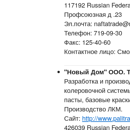
117192 Russian Federa
Профсоюзная д .23
Эл.почта: naftatrade@n
Телефон: 719-09-30
Факс: 125-40-60
Контактное лицо: См
"Новый Дом" ООО. Т
Разработка и произво
колеровочной системы
пасты, базовые краск
Производство ЛКМ.
Сайт:
http://www.palitr
426039 Russian Federa