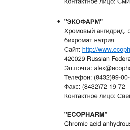
Контактное лицо: См
"ЭКОФАРМ"
Хромовый ангидрид, о
бихромат натрия
Сайт:
http://www.ecop
420029 Russian Federa
Эл.почта: alex@ecoph
Телефон: (8432)99-00-
Факс: (8432)72-19-72
Контактное лицо: Св
"ECOPHARM"
Chromic acid anhydrou