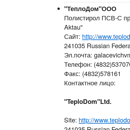
"ТеплоДом"ООО
Полистирол ПСВ-С пр
Aktau"
Сайт:
http://www.tepl
241035 Russian Feder
Эл.почта: galacevichv
Телефон: (4832)53707
Факс: (4832)578161
Контактное лицо:
"TeploDom"Ltd.
Site:
http://www.teplod
241035 Russian Federati