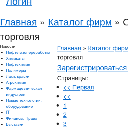
Логин
Главная
»
Каталог фирм
»
О
торговля
Новости
Главная
»
Каталог фир
Нефтегазопереработка
торговля
Химикаты
Нефтехимия
Зарегистрироваться 
Полимеры
Лаки, краски
Страницы:
Агрохимия
<< Первая
Фармацевтическая
индустрия
<<
Новые технологии,
1
оборудование
IT
2
Финансы, Право
3
Выставки,