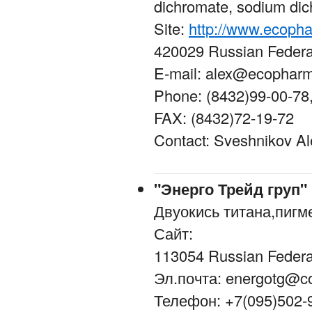
dichromate, sodium di
Site:
http://www.ecopha
420029 Russian Federati
E-mail: alex@ecopharm
Phone: (8432)99-00-78
FAX: (8432)72-19-72
Contact: Sveshnikov A
"Энерго Трейд груп"
Двуокись титана,пиг
Сайт:
113054 Russian Feder
Эл.почта: energotg@co
Телефон: +7(095)502-