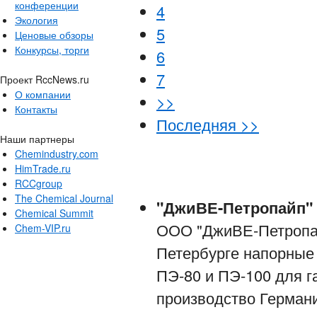
конференции
4
Экология
5
Ценовые обзоры
Конкурсы, торги
6
7
Проект RccNews.ru
О компании
>>
Контакты
Последняя >>
Наши партнеры
Chemindustry.com
HimTrade.ru
RCCgroup
The Chemical Journal
"ДжиВЕ-Петропайп"
Chemical Summit
ООО "ДжиВЕ-Петропай
Chem-VIP.ru
Петербурге напорные
ПЭ-80 и ПЭ-100 для г
производство Герман