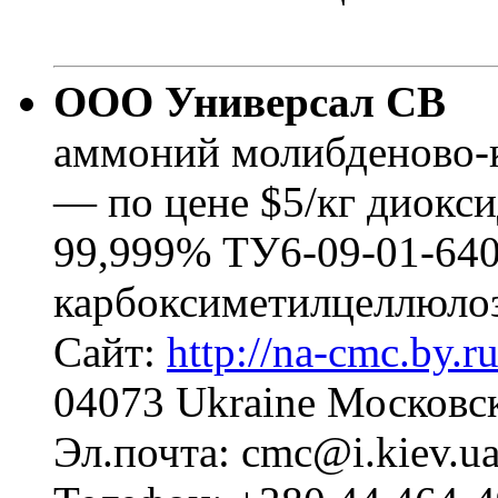
ООО Универсал СВ
аммоний молибденово-
— по цене $5/кг диокси
99,999% ТУ6-09-01-640
карбоксиметилцеллюлоз
Сайт:
http://na-cmc.by.r
04073 Ukraine Московс
Эл.почта: cmc@i.kiev.u