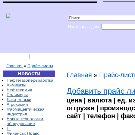
Искать в разделе
Подписка
Каталог фирм
Пресс-релизы
Прайс-
Главная
»
Прайс-листы
Новости
Главная
»
Прайс-лис
Нефтегазопереработка
Химикаты
Добавить прайс л
Нефтехимия
Полимеры
цена | валюта | ед. и
Лаки, краски
Агрохимия
отгрузки | производс
Фармацевтическая
индустрия
сайт | телефон | фа
Новые технологии,
оборудование
IT
Финансы, Право