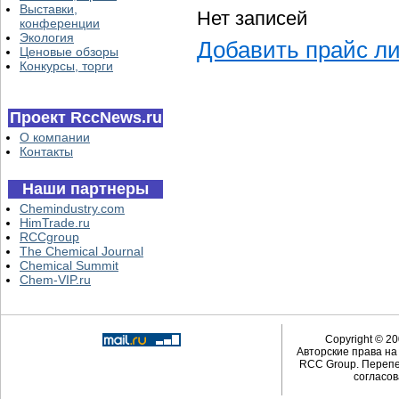
Выставки,
Нет записей
конференции
Экология
Добавить прайс л
Ценовые обзоры
Конкурсы, торги
Проект RccNews.ru
О компании
Контакты
Наши партнеры
Chemindustry.com
HimTrade.ru
RCCgroup
The Chemical Journal
Chemical Summit
Chem-VIP.ru
Copyright © 20
Авторские права н
RCC Group. Перепе
согласов