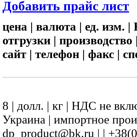
Добавить прайс лист
цена | валюта | ед. изм. 
отгрузки | производство 
сайт | телефон | факс | 
8 | долл. | кг | НДС не вк
Украина | импортное прои
dp_product@bk.ru | | +38(