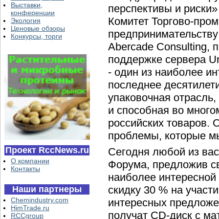
Выставки,
перспективы и риски» 
конференции
Комитет Торгово-про
Экология
Ценовые обзоры
предпринимательству 
Конкурсы, торги
Abercade Consulting,
поддержке сервера Un
- один из наиболее и
последнее десятилет
упаковочная отрасль,
и способная во много
российских товаров. 
проблемы, которые мы
Проект RccNews.ru
Сегодня любой из вас
О компании
Форума, предложив с
Контакты
наиболее интересной
скидку 30 % на участ
Наши партнеры
Chemindustry.com
интересных предложе
HimTrade.ru
получат CD-диск с ма
RCCgroup