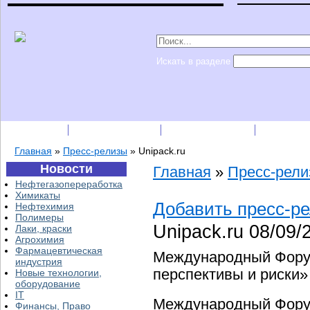
Искать в разделе
Подписка
Каталог фирм
Пресс-релизы
Прайс-
Главная
»
Пресс-релизы
»
Unipack.ru
Новости
Главная
»
Пресс-рел
Нефтегазопереработка
Химикаты
Добавить пресс-р
Нефтехимия
Полимеры
Unipack.ru
08/09/
Лаки, краски
Агрохимия
Фармацевтическая
Международный Форум
индустрия
перспективы и риски»
Новые технологии,
оборудование
IT
Международный Форум
Финансы, Право